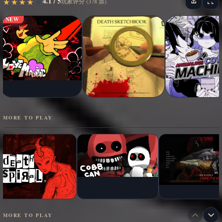
4.1 / 5
★
★
★
★
★
★
★
★
★
★
玩家评分 (378 票)
NEW
MORE TO PLAY
MORE TO PLAY