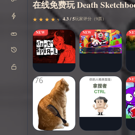
在线免费玩 Death Sketchbo
立即开
▶
4.3 / 5
玩家评分（9票）
★
★
★
★
★
★
★
★
★
★
始
NEW
NEW
N
N