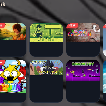
ok
EW
NEW
EW