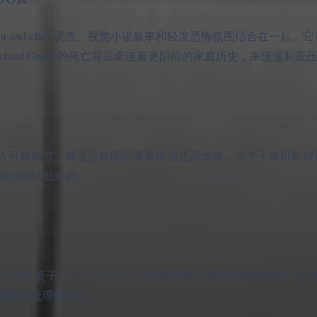
把 point-and-click 调查、视觉小说叙事和轻度恐怖氛围结合在一
hard Green 的死亡背后牵连着更阴暗的家庭历史，来慢慢制造
大可疑细节，并通过绘图把重要证据还原出来。这个手绘机制就
亲自确认出来的。
调查很快就把他的妻子、儿子 Timmy，以及围绕整个家庭的情绪创伤一
尚未被处理的旧伤。