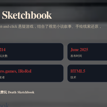
ketchbook
point-and-click 悬疑游戏，结合了视觉小说叙事、手绘线索还原，
214
June 2025
玩次数
发布时间
oro.games, IRoRoI
HTML5
发者
技术
玩 Death Sketchbook
ook