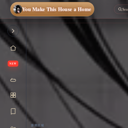
You Make This House a Home
NEW
游戏区域