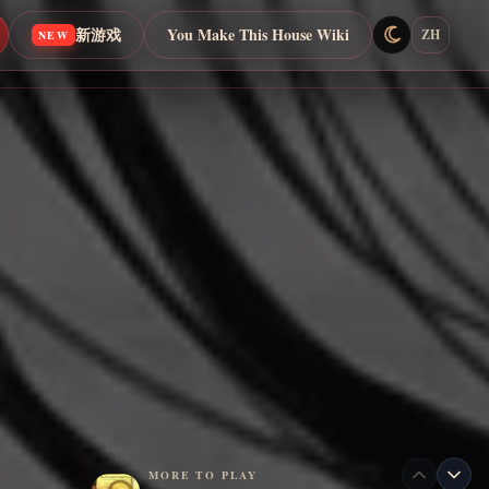
新游戏
You Make This House Wiki
ZH
NEW
MORE TO PLAY