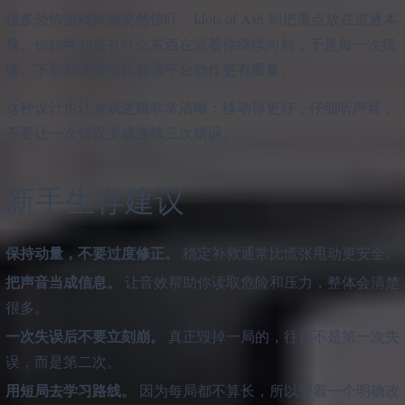
很多恐怖游戏依赖突然惊吓，Idols of Ash 则把重点放在追逐本
身。你始终知道有什么东西在逼着你继续向前，于是每一次摆
荡、下坠和调整都比普通平台动作更有重量。
这种设计也让游戏逻辑非常清晰：移动得更好，仔细听声音，
不要让一次错误变成连续三次错误。
新手生存建议
保持动量，不要过度修正。
稳定补救通常比慌张甩动更安全。
把声音当成信息。
让音效帮助你读取危险和压力，整体会清楚
很多。
一次失误后不要立刻崩。
真正毁掉一局的，往往不是第一次失
误，而是第二次。
用短局去学习路线。
因为每局都不算长，所以带着一个明确改