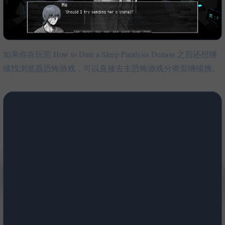
如果你在玩完 How to Date a Sleep Paralysis Demon 之后还想继
续找浏览器恐怖游戏，可以直接去主恐怖游戏分类页继续挑。