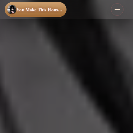
You Make This House a Home