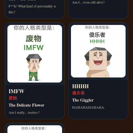
Am I... even still alive?
F**k! What kind of personality is
this?
HHHH
IMFW
傻乐者
废物
The Giggler
The Delicate Flower
HAHAHAHAHAHA.
Am I really... useless?