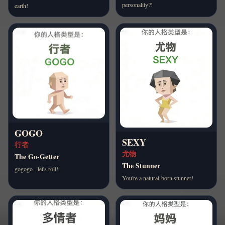
personality?!
earth!
GOGO
SEXY
行者
尤物
The Go-Getter
The Stunner
gogogo - let's roll!
You're a natural-born stunner!