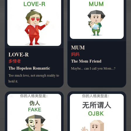
MUM
LOVE-R
妈妈
The Mom Friend
多情者
The Hopeless Romantic
Maybe... can I call you Mom...?
Too much love, not enough reality to
hold it.