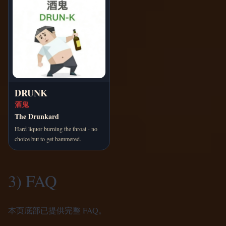
DRUNK
酒鬼
The Drunkard
Hard liquor burning the throat - no
choice but to get hammered.
3) FAQ
本页底部已提供完整 FAQ。