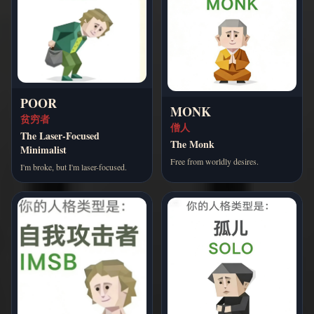
POOR
MONK
贫穷者
僧人
The Laser-Focused
The Monk
Minimalist
Free from worldly desires.
I'm broke, but I'm laser-focused.