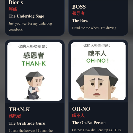
Dior-s
BOSS
屌丝
领导者
The Underdog Sage
The Boss
Just you wait for my underdog
Hand me the wheel. I'm driving.
comeback.
OH-NO
THAN-K
哦不人
感恩者
The Oh-No Person
The Gratitude Guru
Oh no! How did I end up as THIS
I thank the heavens! I thank the