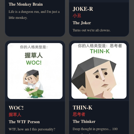
The Monkey Brain
JOKE-R
Life is a dungeon run, and I'm just a
小丑
little monkey.
The Joker
Turns out we're all clowns.
THIN-K
WOC!
思考者
握草人
The Thinker
The WTF Person
Deep thought in progress... 100
WTF, how am I this personality?