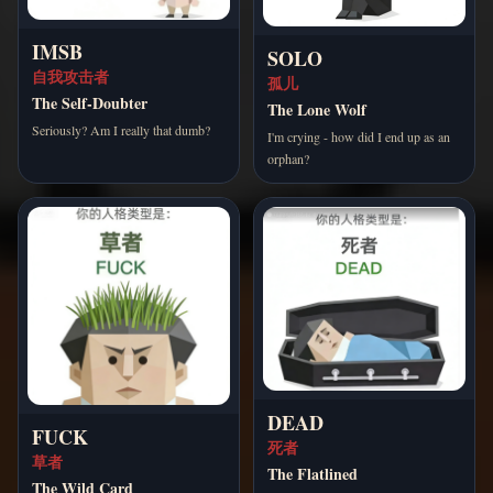
IMSB
SOLO
自我攻击者
孤儿
The Self-Doubter
The Lone Wolf
Seriously? Am I really that dumb?
I'm crying - how did I end up as an
orphan?
DEAD
FUCK
死者
草者
The Flatlined
The Wild Card