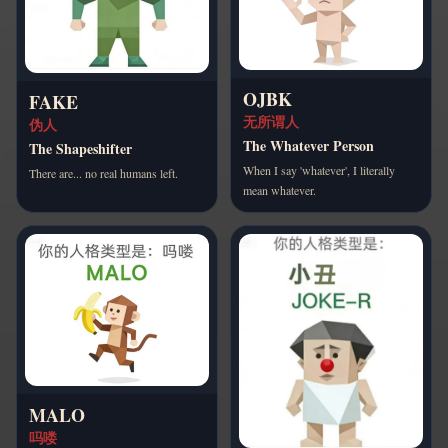
OJBK
FAKE
无所谓人
伪人
The Whatever Person
The Shapeshifter
When I say 'whatever', I literally
There are... no real humans left.
mean whatever.
MALO
吗喽