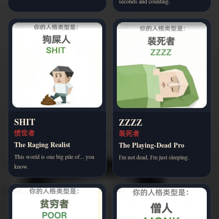
seconds and counting.
SHIT
ZZZZ
愤世者
装死者
The Raging Realist
The Playing-Dead Pro
This world is one big pile of... you
I'm not dead, I'm just sleeping.
know.