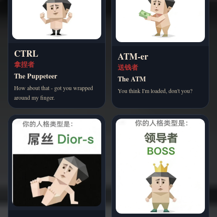
CTRL
ATM-er
拿捏者
送钱者
The Puppeteer
The ATM
How about that - got you wrapped
You think I'm loaded, don't you?
around my finger.