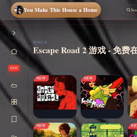
You Make This House a Home
游戏区域
Escape Road 2 游戏 - 
立即开
▶
始
NEW
NEW
NEW
NEW
N