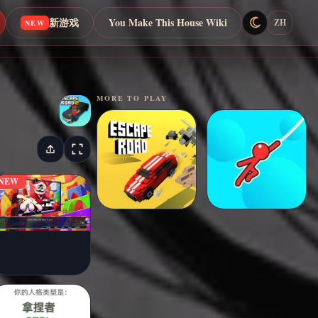
新游戏
You Make This House Wiki
ZH
NEW
MORE TO PLAY
NEW