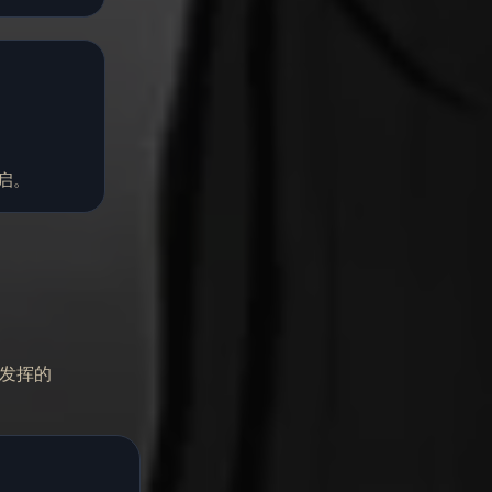
启。
兴发挥的