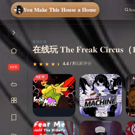
You Make This House a Home
立即
开始
游戏区域
在线玩 The Freak Cir
4.4 / 5
玩家评分
★
★
★
★
★
★
★
★
★
★
NEW
NEW