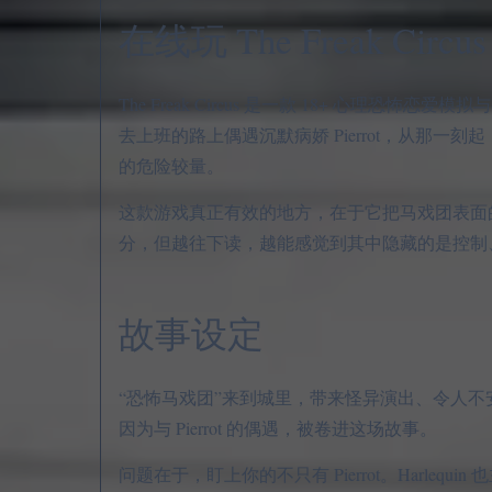
在线玩 The Freak Circus
The Freak Circus 是一款 18+ 心
去上班的路上偶遇沉默病娇 Pierrot，从那一刻
的危险较量。
这款游戏真正有效的地方，在于它把马戏团表面
分，但越往下读，越能感觉到其中隐藏的是控制
故事设定
“恐怖马戏团”来到城里，带来怪异演出、令人
因为与 Pierrot 的偶遇，被卷进这场故事。
问题在于，盯上你的不只有 Pierrot。Harl