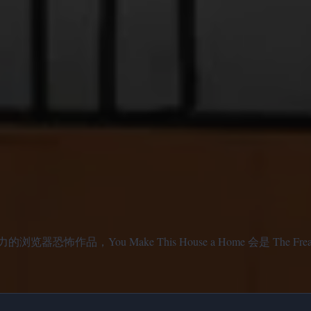
，You Make This House a Home 会是 The Freak