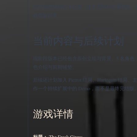
它也很明确地告诉玩家，这不是轻松恋爱模拟。
戏危险得多。
当前内容与后续计划
现阶段版本已经包含原创立绘与背景、5 名角色
色介绍与前期铺垫。
后续还计划加入 Pierrot 结局、Harleq
作一个持续扩展中的 Demo，而不是最终完结版
游戏详情
标题：
The Freak Circus