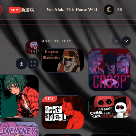
新游戏
You Make This House Wiki
ZH
NEW
MORE TO PLAY
NEW