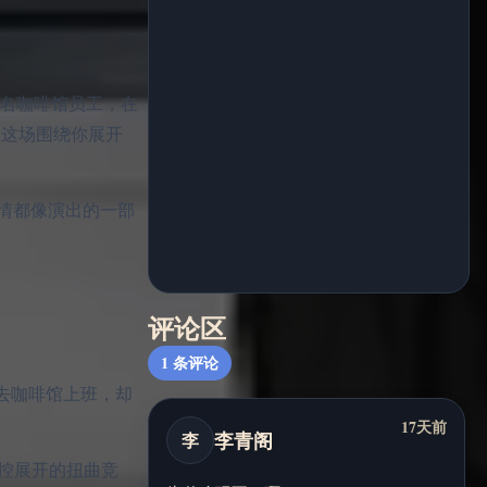
演一名咖啡馆员工，在
加入这场围绕你展开
情都像演出的一部
评论区
1
条评论
去咖啡馆上班，却
17天前
李青阁
李
和操控展开的扭曲竞