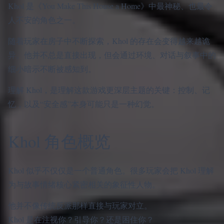
Khol 是《You Make This House a Home》中最神秘、也最令
人不安的角色之一。
随着玩家在房子中不断探索，Khol 的存在会变得越来越诡
异。他并不总是直接出现，但会通过环境、对话与叙事中的
细小暗示不断被感知到。
理解 Khol，是理解这款游戏更深层主题的关键：控制、记
忆，以及“安全感”本身可能只是一种幻觉。
Khol 角色概览
Khol 似乎不仅仅是一个普通角色。很多玩家会把 Khol 理解
为与故事情绪核心紧密相关的象征性人物。
他并不像传统反派那样直接与玩家对立。
Khol 是在注视你？引导你？还是困住你？