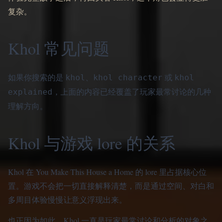
复杂。
Khol 常见问题
如果你搜索的是
、
或
khol
khol character
khol
，上面的内容已经覆盖了玩家最常讨论的几种
explained
理解方向。
Khol 与游戏 lore 的关系
Khol 在 You Make This House a Home 的 lore 里占据核心位
置。游戏不会把一切直接解释清楚，而是通过空间、对白和
多周目体验慢慢让意义浮现出来。
也正因为如此，Khol 一直是玩家最常讨论和分析的对象之