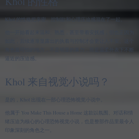
Khol 的性格
Khol 的性格把亲密、控制欲和心理压迫感混在了一起。
他一开始看起来温和、熟悉，甚至带着安抚感，但也正因为
如此，后续逐渐显露出的执着与控制才会更让人不安。这个
角色最可怕的地方，不是明显的暴力，而是温柔外表下不断
逼近的压迫感。
Khol 来自视觉小说吗？
是的，Khol 出现在一部心理恐怖视觉小说中。
他属于 You Make This House a Home 这款以氛围、对话和情
绪压迫为核心的心理恐怖视觉小说，也是整部作品里最令人
印象深刻的角色之一。