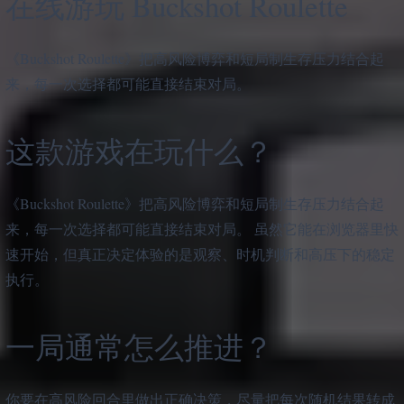
在线游玩 Buckshot Roulette
《Buckshot Roulette》把高风险博弈和短局制生存压力结合起
来，每一次选择都可能直接结束对局。
这款游戏在玩什么？
《Buckshot Roulette》把高风险博弈和短局制生存压力结合起
来，每一次选择都可能直接结束对局。 虽然它能在浏览器里快
速开始，但真正决定体验的是观察、时机判断和高压下的稳定
执行。
一局通常怎么推进？
你要在高风险回合里做出正确决策，尽量把每次随机结果转成