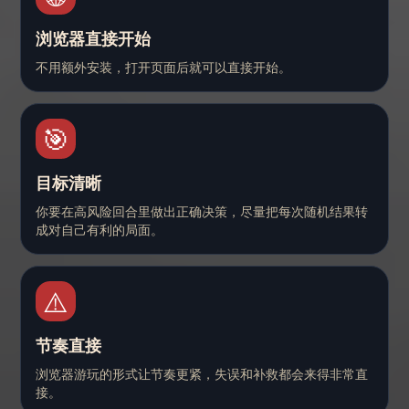
浏览器直接开始
不用额外安装，打开页面后就可以直接开始。
🎯
目标清晰
你要在高风险回合里做出正确决策，尽量把每次随机结果转
成对自己有利的局面。
⚠️
节奏直接
浏览器游玩的形式让节奏更紧，失误和补救都会来得非常直
接。