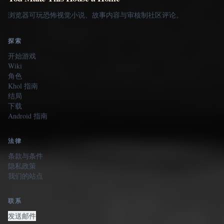
浏览器可玩恐怖视觉小说、故事内容与审核制社区评论。
探索
开始游戏
Wiki
角色
Khol 指南
结局
下载
Android 指南
法律
条款与条件
隐私政策
我们的站点
联系
发送邮件