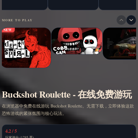
MORE TO PLAY
NEW
Buckshot Roulette - 在线免费游玩
在浏览器中免费在线游玩 Buckshot Roulette。无需下载，立即体验这款
恐怖游戏的紧张氛围与核心玩法。
4.2 / 5
玩家评分 (1295 票)