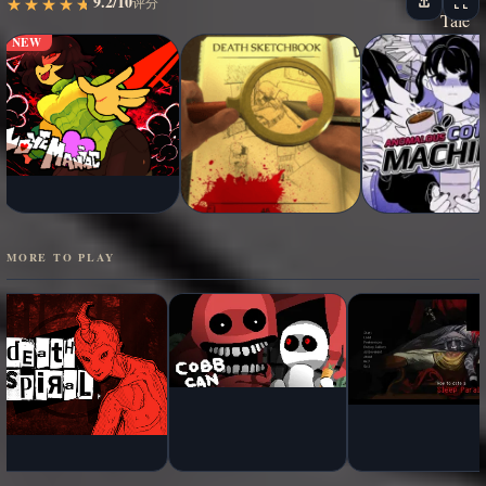
9.2/10
★
★
★
★
★
★
★
★
★
★
评分
NEW
MORE TO PLAY