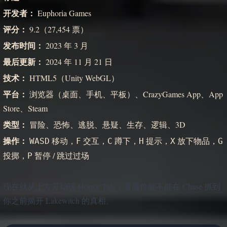
开发者：
Euphoria Games
评分：
9.2（27,454 票）
发布时间：
2023 年 3 月
最后更新：
2024 年 11 月 21 日
技术：
HTML5（Unity WebGL）
平台：
浏览器（桌面、手机、平板）、CrazyGames App、App
Store、Steam
类型：
冒险、恐怖、逃脱、悬疑、生存、逻辑、3D
操作：
移动，
交互，
蹲下，
提示，
放下物品，
WASD
F
C
H
X
G
投掷，
暂停 / 跳过过场
P
现在就从上方开始玩 Horror Tale，看看你能不能在 Chase 抓到
你之前揭开 Lakewitch 的真相。