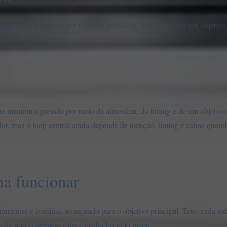
e mantém a pressão por meio da atmosfera, do timing e de um objetivo
e mantém a pressão por meio da atmosfera, do timing e de um objetivo
ador, mas o loop central ainda depende de atenção, timing e calma quand
a funcionar
amentas e continue avançando para o objetivo principal. Trate cada s
ões de rota costumam estar espalhados pelo mapa.