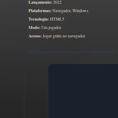
Lançamento:
2022
Plataformas:
Navegador, Windows
Tecnologia:
HTML5
Modo:
Um jogador
Acesso:
Jogar grátis no navegador
Se quiser mais horror em navegador depois de Santy I