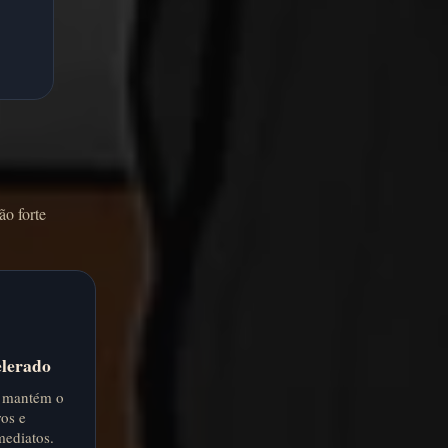
o forte
elerado
r mantém o
ros e
mediatos.