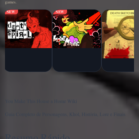
games.
NEW
NEW
You Make This House a Home Wiki
Guia Completo de Personagens, Khol, História, Lore e Finais
Resumo Rápido