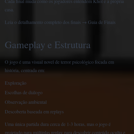
Cada final muda como os jogadores entendem Khol e a própria
casa.
Leia o detalhamento completo dos finais →
Guia de Finais
Gameplay e Estrutura
O jogo é uma visual novel de terror psicológico focada em
história, centrada em:
Exploração
Escolhas de diálogo
Observação ambiental
Descoberta baseada em replays
Uma única partida dura cerca de 1-3 horas, mas o jogo é
projetado para múltiplas replay para descobrir conteúdo oculto e