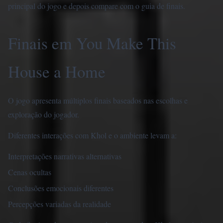
principal do jogo
e depois compare com o
guia de finais
.
Finais em You Make This
House a Home
O jogo apresenta múltiplos finais baseados nas escolhas e
exploração do jogador.
Diferentes interações com Khol e o ambiente levam a:
Interpretações narrativas alternativas
Cenas ocultas
Conclusões emocionais diferentes
Percepções variadas da realidade