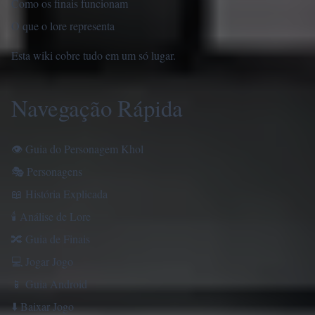
Como os finais funcionam
O que o lore representa
Esta wiki cobre tudo em um só lugar.
Navegação Rápida
👁
Guia do Personagem Khol
🎭
Personagens
📖
História Explicada
🕯
Análise de Lore
🔀
Guia de Finais
💻
Jogar Jogo
📱
Guia Android
⬇️
Baixar Jogo