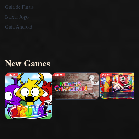
Guia de Finais
Baixar Jogo
Guia Android
New Games
NEW
NEW
NEW