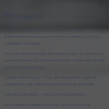
Personagens
You Make This House a Home apresenta um elenco
deliberadamente pequeno para intensificar a tensão psicológica e
a intimidade emocional.
Em vez de introduzir muitos personagens, o jogo se concentra em
uma única dinâmica de relacionamento que se torna cada vez mais
instável ao longo do tempo.
A figura central do jogo é Khol, que desempenha o papel de
companheiro, guia e âncora emocional ao longo da história.
Saiba mais sobre Khol →
Guia do personagem Khol
Para a estrutura completa do elenco, veja a
visão geral de