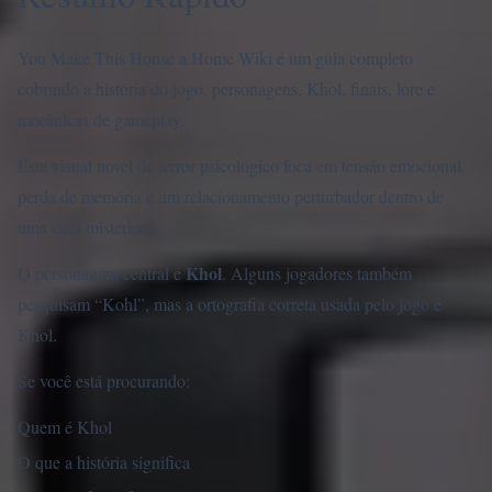
You Make This House a Home Wiki é um guia completo
cobrindo a história do jogo, personagens, Khol, finais, lore e
mecânicas de gameplay.
Esta visual novel de terror psicológico foca em tensão emocional,
perda de memória e um relacionamento perturbador dentro de
uma casa misteriosa.
Khol
O personagem central é
. Alguns jogadores também
pesquisam “Kohl”, mas a ortografia correta usada pelo jogo é
Khol.
Se você está procurando:
Quem é Khol
O que a história significa