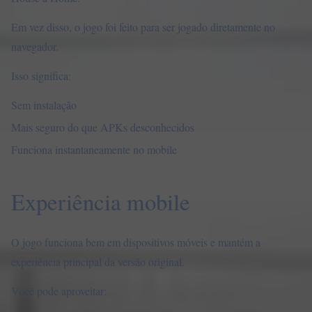
Em vez disso, o jogo foi feito para ser jogado diretamente no
navegador.
Isso significa:
Sem instalação
Mais seguro do que APKs desconhecidos
Funciona instantaneamente no mobile
Experiência mobile
O jogo funciona bem em dispositivos móveis e mantém a
experiência principal da versão original.
Você pode aproveitar: