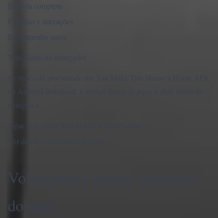
História completa
Escolhas e interações
Desempenho suave
Tudo direto no navegador.
Se você está procurando um You Make This House a Home APK
ou Android download, a melhor forma de jogar é abrir direto no
navegador.
Jogar You Make This House a Home online
Ver detalhes completos do jogo
Voltar para a página principal
do jogo