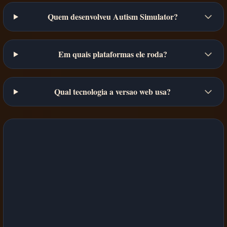
Quem desenvolveu Autism Simulator?
Em quais plataformas ele roda?
Qual tecnologia a versao web usa?