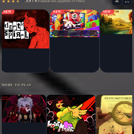
3.5 / 5
★
★
★
★
★
★
★
★
★
★
Avaliacao dos jogadores (9 votos)
NEW
NEW
NEW
MORE TO PLAY