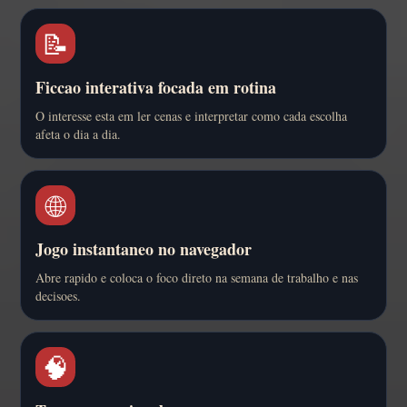
📝
Ficcao interativa focada em rotina
O interesse esta em ler cenas e interpretar como cada escolha
afeta o dia a dia.
🌐
Jogo instantaneo no navegador
Abre rapido e coloca o foco direto na semana de trabalho e nas
decisoes.
🧠