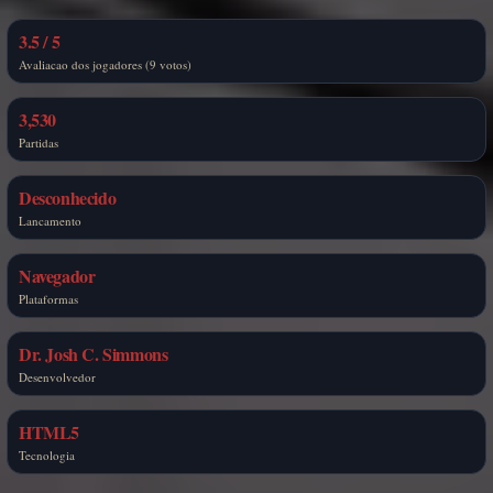
3.5 / 5
Avaliacao dos jogadores (9 votos)
3,530
Partidas
Desconhecido
Lancamento
Navegador
Plataformas
Dr. Josh C. Simmons
Desenvolvedor
HTML5
Tecnologia