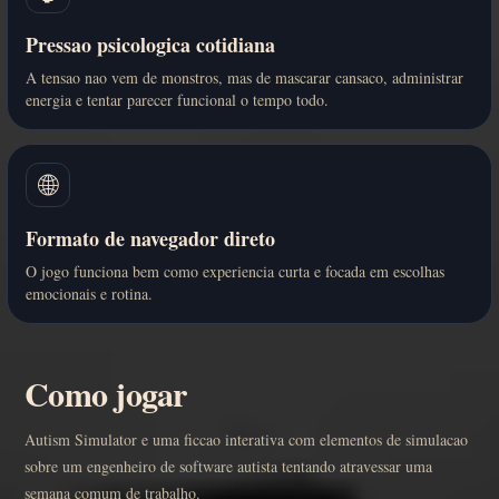
Pressao psicologica cotidiana
A tensao nao vem de monstros, mas de mascarar cansaco, administrar
energia e tentar parecer funcional o tempo todo.
🌐
Formato de navegador direto
O jogo funciona bem como experiencia curta e focada em escolhas
emocionais e rotina.
Como jogar
Autism Simulator e uma ficcao interativa com elementos de simulacao
sobre um engenheiro de software autista tentando atravessar uma
semana comum de trabalho.