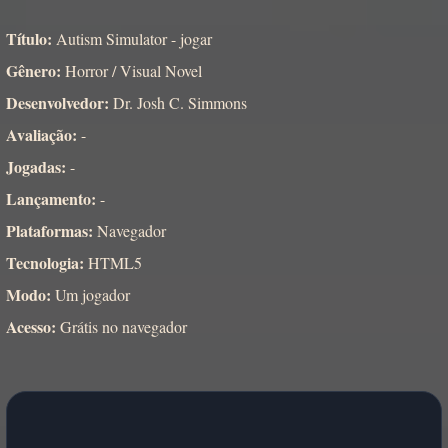
Título:
Autism Simulator - jogar
Gênero:
Horror / Visual Novel
Desenvolvedor:
Dr. Josh C. Simmons
Avaliação:
-
Jogadas:
-
Lançamento:
-
Plataformas:
Navegador
Tecnologia:
HTML5
Modo:
Um jogador
Acesso:
Grátis no navegador