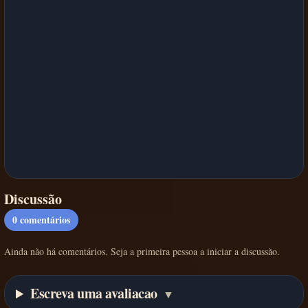
Discussão
0
comentários
Ainda não há comentários. Seja a primeira pessoa a iniciar a discussão.
Escreva uma avaliacao
▼