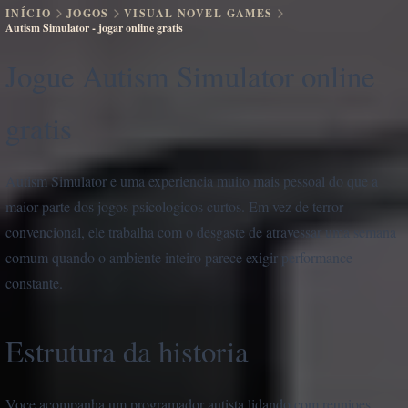
INÍCIO
JOGOS
VISUAL NOVEL GAMES
Autism Simulator - jogar online gratis
Jogue Autism Simulator online
gratis
Autism Simulator e uma experiencia muito mais pessoal do que a
maior parte dos jogos psicologicos curtos. Em vez de terror
convencional, ele trabalha com o desgaste de atravessar uma semana
comum quando o ambiente inteiro parece exigir performance
constante.
Estrutura da historia
Voce acompanha um programador autista lidando com reunioes,