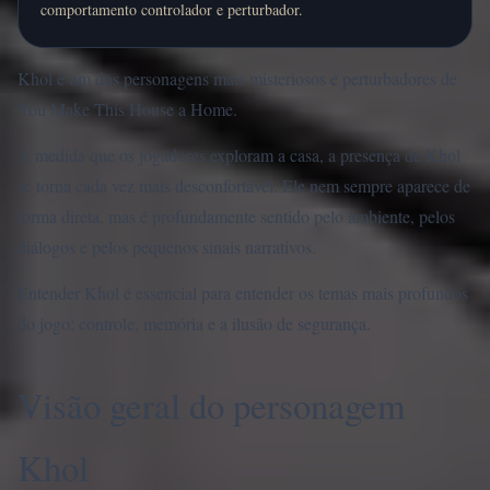
comportamento controlador e perturbador.
Khol é um dos personagens mais misteriosos e perturbadores de
You Make This House a Home.
À medida que os jogadores exploram a casa, a presença de Khol
se torna cada vez mais desconfortável. Ele nem sempre aparece de
forma direta, mas é profundamente sentido pelo ambiente, pelos
diálogos e pelos pequenos sinais narrativos.
Entender Khol é essencial para entender os temas mais profundos
do jogo: controle, memória e a ilusão de segurança.
Visão geral do personagem
Khol