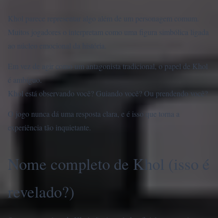
Khol parece representar algo além de um personagem comum.
Muitos jogadores o interpretam como uma figura simbólica ligada
ao núcleo emocional da história.
Em vez de agir como um antagonista tradicional, o papel de Khol
é ambíguo.
Khol está observando você? Guiando você? Ou prendendo você?
O jogo nunca dá uma resposta clara, e é isso que torna a
experiência tão inquietante.
Nome completo de Khol (isso é
revelado?)