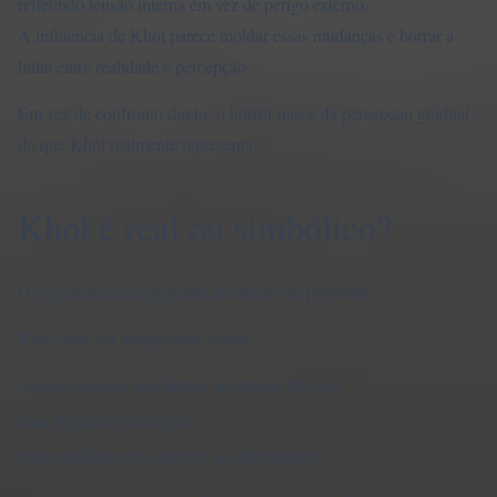
refletindo tensão interna em vez de perigo externo.
A influência de Khol parece moldar essas mudanças e borrar a
linha entre realidade e percepção.
Em vez de confronto direto, o horror nasce da percepção gradual
do que Khol realmente representa.
Khol é real ou simbólico?
O jogo deixa essa pergunta em aberto de propósito.
Khol pode ser interpretado como:
um personagem real dentro do mundo do jogo
uma projeção psicológica
uma metáfora para controle ou dependência