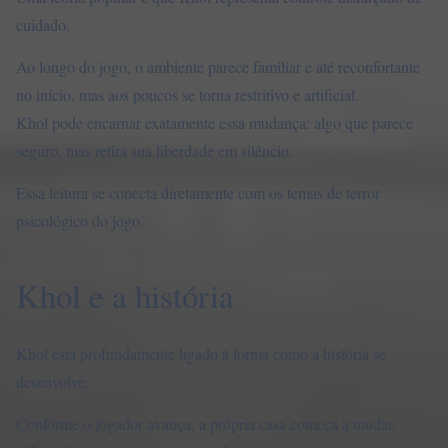
cuidado.
Ao longo do jogo, o ambiente parece familiar e até reconfortante
no início, mas aos poucos se torna restritivo e artificial.
Khol pode encarnar exatamente essa mudança: algo que parece
seguro, mas retira sua liberdade em silêncio.
Essa leitura se conecta diretamente com os temas de terror
psicológico do jogo.
Khol e a história
Khol está profundamente ligado à forma como a história se
desenvolve.
Conforme o jogador avança, a própria casa começa a mudar,