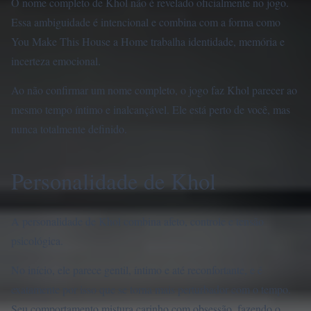
O nome completo de Khol não é revelado oficialmente no jogo.
Essa ambiguidade é intencional e combina com a forma como
You Make This House a Home trabalha identidade, memória e
incerteza emocional.
Ao não confirmar um nome completo, o jogo faz Khol parecer ao
mesmo tempo íntimo e inalcançável. Ele está perto de você, mas
nunca totalmente definido.
Personalidade de Khol
A personalidade de Khol combina afeto, controle e tensão
psicológica.
No início, ele parece gentil, íntimo e até reconfortante, e é
exatamente por isso que se torna mais perturbador com o tempo.
Seu comportamento mistura carinho com obsessão, fazendo o