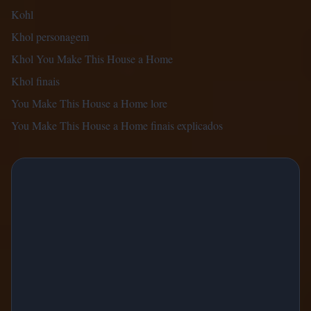
Kohl
Khol personagem
Khol You Make This House a Home
Khol finais
You Make This House a Home lore
You Make This House a Home finais explicados