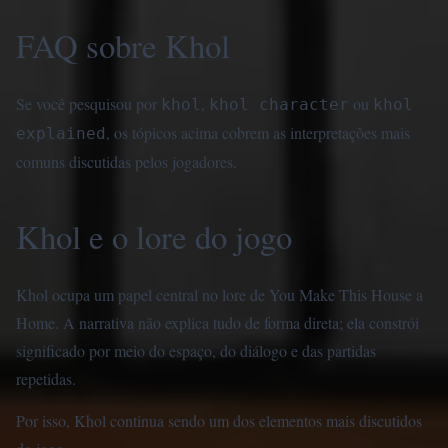
FAQ sobre Khol
Se você pesquisou por
,
ou
khol
khol character
khol
, os tópicos acima cobrem as interpretações mais
explained
comuns discutidas pelos jogadores.
Khol e o lore do jogo
Khol ocupa um papel central no lore de You Make This House a
Home. A narrativa não explica tudo de forma direta; ela constrói
significado por meio do espaço, do diálogo e das partidas
repetidas.
Por isso, Khol continua sendo um dos elementos mais discutidos