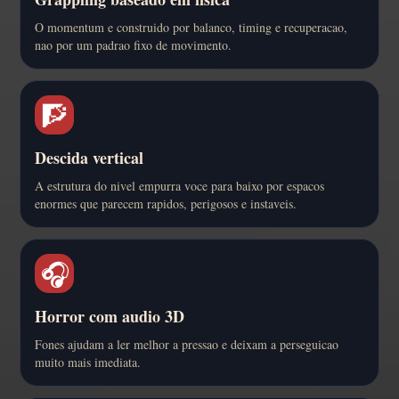
O momentum e construido por balanco, timing e recuperacao,
nao por um padrao fixo de movimento.
🧗
Descida vertical
A estrutura do nivel empurra voce para baixo por espacos
enormes que parecem rapidos, perigosos e instaveis.
🎧
Horror com audio 3D
Fones ajudam a ler melhor a pressao e deixam a perseguicao
muito mais imediata.