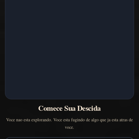
Comece Sua Descida
Voce nao esta explorando. Voce esta fugindo de algo que ja esta atras de
voce.