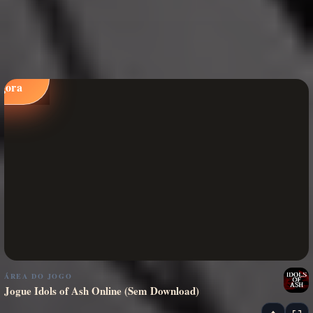
ogar
gora
ÁREA DO JOGO
Jogue Idols of Ash Online (Sem Download)