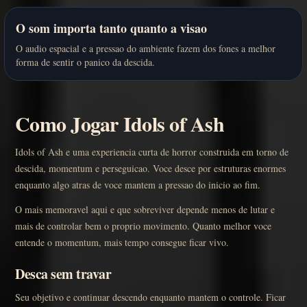
O som importa tanto quanto a visao
O audio espacial e a pressao do ambiente fazem dos fones a melhor
forma de sentir o panico da descida.
Como Jogar Idols of Ash
Idols of Ash e uma experiencia curta de horror construida em torno de
descida, momentum e perseguicao. Voce desce por estruturas enormes
enquanto algo atras de voce mantem a pressao do inicio ao fim.
O mais memoravel aqui e que sobreviver depende menos de lutar e
mais de controlar bem o proprio movimento. Quanto melhor voce
entende o momentum, mais tempo consegue ficar vivo.
Desca sem travar
Seu objetivo e continuar descendo enquanto mantem o controle. Ficar