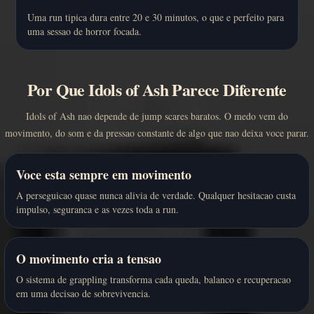
Uma run tipica dura entre 20 e 30 minutos, o que e perfeito para
uma sessao de horror focada.
Por Que Idols of Ash Parece Diferente
Idols of Ash nao depende de jump scares baratos. O medo vem do
movimento, do som e da pressao constante de algo que nao deixa voce parar.
Voce esta sempre em movimento
A perseguicao quase nunca alivia de verdade. Qualquer hesitacao custa
impulso, seguranca e as vezes toda a run.
O movimento cria a tensao
O sistema de grappling transforma cada queda, balanco e recuperacao
em uma decisao de sobrevivencia.