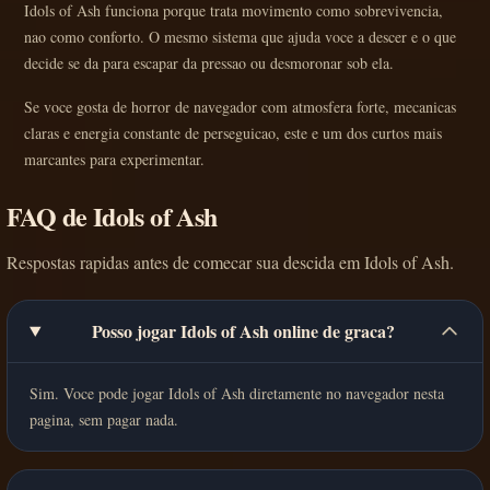
Idols of Ash funciona porque trata movimento como sobrevivencia,
nao como conforto. O mesmo sistema que ajuda voce a descer e o que
decide se da para escapar da pressao ou desmoronar sob ela.
Se voce gosta de horror de navegador com atmosfera forte, mecanicas
claras e energia constante de perseguicao, este e um dos curtos mais
marcantes para experimentar.
FAQ de Idols of Ash
Respostas rapidas antes de comecar sua descida em Idols of Ash.
Posso jogar Idols of Ash online de graca?
Sim. Voce pode jogar Idols of Ash diretamente no navegador nesta
pagina, sem pagar nada.