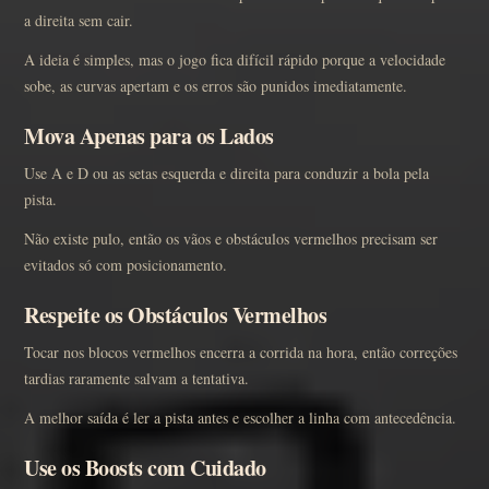
a direita sem cair.
A ideia é simples, mas o jogo fica difícil rápido porque a velocidade
sobe, as curvas apertam e os erros são punidos imediatamente.
Mova Apenas para os Lados
Use A e D ou as setas esquerda e direita para conduzir a bola pela
pista.
Não existe pulo, então os vãos e obstáculos vermelhos precisam ser
evitados só com posicionamento.
Respeite os Obstáculos Vermelhos
Tocar nos blocos vermelhos encerra a corrida na hora, então correções
tardias raramente salvam a tentativa.
A melhor saída é ler a pista antes e escolher a linha com antecedência.
Use os Boosts com Cuidado