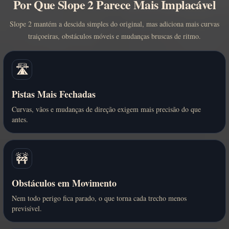
Por Que Slope 2 Parece Mais Implacável
Slope 2 mantém a descida simples do original, mas adiciona mais curvas
traiçoeiras, obstáculos móveis e mudanças bruscas de ritmo.
🛣️
Pistas Mais Fechadas
Curvas, vãos e mudanças de direção exigem mais precisão do que
antes.
🚧
Obstáculos em Movimento
Nem todo perigo fica parado, o que torna cada trecho menos
previsível.