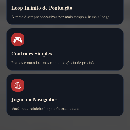
Loop Infinito de Pontuação
A meta é sempre sobreviver por mais tempo e ir mais longe.
🎮
Controles Simples
Poucos comandos, mas muita exigência de precisão.
🌐
Jogue no Navegador
Você pode reiniciar logo após cada queda.