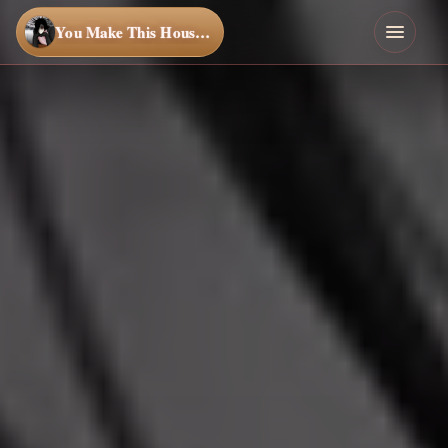
You Make This House a Home