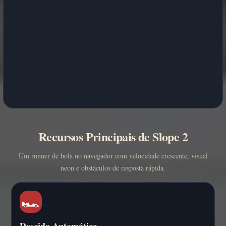
Recursos Principais de Slope 2
Um runner de bola no navegador com velocidade crescente, visual
neon e obstáculos de resposta rápida.
🏎️
Descida Automática