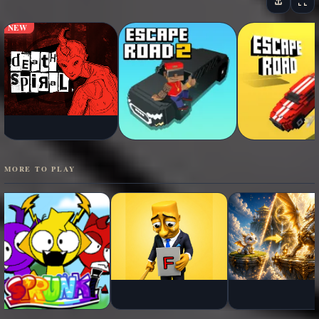
NEW
MORE TO PLAY