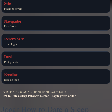
Sete
Finais possiveis
Navegador
Plataforma
Ren'Py Web
Tecnologia
Dust
Protagonista
Escolhas
Base do jogo
INÍCIO
JOGOS
HORROR GAMES
How to Date a Sleep Paralysis Demon - Jogue gratis online
Jogar How to Date a Sleep