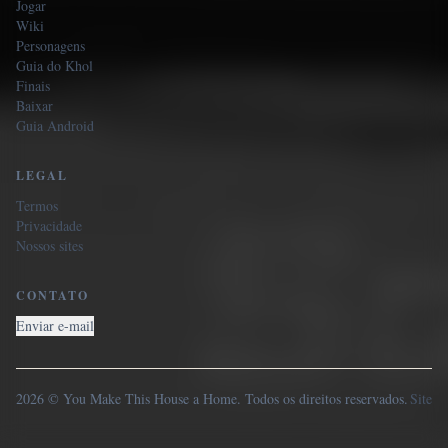
Jogar
Wiki
Personagens
Guia do Khol
Finais
Baixar
Guia Android
LEGAL
Termos
Privacidade
Nossos sites
CONTATO
Enviar e-mail
2026 © You Make This House a Home. Todos os direitos reservados.
Site