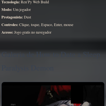
Tecnologia:
Ren’Py Web Build
Modo:
Um jogador
Protagonista:
Dust
Controles:
Clique, toque, Espaco, Enter, mouse
Acesso:
Jogo gratis no navegador
Galeria de How to Date a Sleep
Paralysis Demon