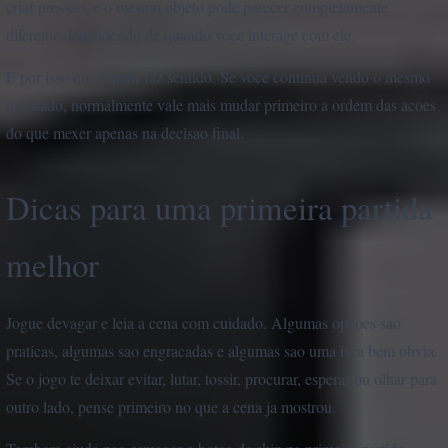
criar pressao, e o mesmo objeto pode parecer completamente
diferente dependendo de quando voce interage com ele.
E por isso que repetir faz sentido. Se voce continua vendo o mesmo
resultado, normalmente vale mais mudar primeiro a ordem das acoes
do que mexer apenas na decisao final.
Dicas para uma primeira partida
melhor
Jogue devagar e leia a cena com cuidado. Algumas opcoes sao
praticas, algumas sao engracadas e algumas sao uma isca bem obvia.
Se o jogo te deixar evitar, lutar, tossir, procurar, esperar ou olhar para
outro lado, pense primeiro no que a cena ja mostrou.