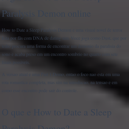
Paralysis Demon online
How to Date a Sleep Paralysis Demon e uma visual novel de terror
feita por fãs com DNA de dating sim. Voce joga como Dust, que por
tedio procura uma forma de encontrar um demonio da paralisia do
sono e acaba preso em um encontro sombrio no quarto com sete
finais possiveis.
A versao atual e uma Part 1 Demo, entao o foco nao esta em uma
rota romantica completa, mas sim na introducao, na tensao e em
como esse encontro pode sair do controle.
O que e How to Date a Sleep
Paralysis Demon?