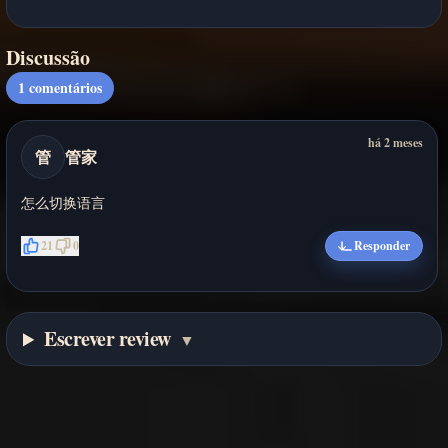
Discussão
1
comentários
há 2 meses
管
管家
怎么切换语言
21
0
Responder
Escrever review
▼