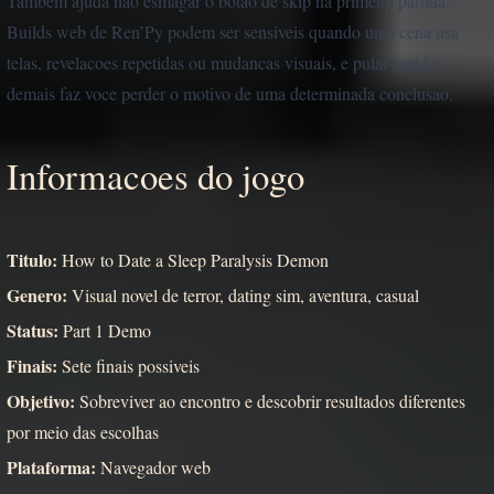
Tambem ajuda nao esmagar o botao de skip na primeira partida.
Builds web de Ren’Py podem ser sensiveis quando uma cena usa
telas, revelacoes repetidas ou mudancas visuais, e pular rapido
demais faz voce perder o motivo de uma determinada conclusao.
Informacoes do jogo
Titulo:
How to Date a Sleep Paralysis Demon
Genero:
Visual novel de terror, dating sim, aventura, casual
Status:
Part 1 Demo
Finais:
Sete finais possiveis
Objetivo:
Sobreviver ao encontro e descobrir resultados diferentes
por meio das escolhas
Plataforma:
Navegador web