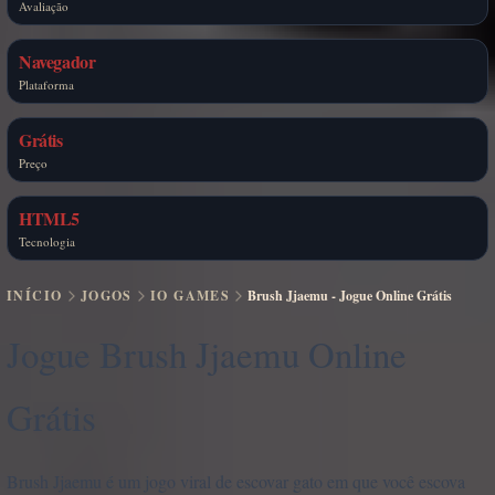
Avaliação
Navegador
Plataforma
Grátis
Preço
HTML5
Tecnologia
INÍCIO
JOGOS
IO GAMES
Brush Jjaemu - Jogue Online Grátis
Jogue Brush Jjaemu Online
Grátis
Brush Jjaemu é um jogo viral de escovar gato em que você escova