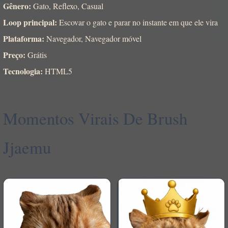
Gênero:
Gato, Reflexo, Casual
Loop principal:
Escovar o gato e parar no instante em que ele vira
Plataforma:
Navegador, Navegador móvel
Preço:
Grátis
Tecnologia:
HTML5
Momentos Virais De Brush
Jjaemu