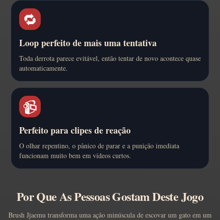
🔁
Loop perfeito de mais uma tentativa
Toda derrota parece evitável, então tentar de novo acontece quase
automaticamente.
📹
Perfeito para clipes de reação
O olhar repentino, o pânico de parar e a punição imediata
funcionam muito bem em vídeos curtos.
Por Que As Pessoas Gostam Deste Jogo
Brush Jjaemu transforma uma ação minúscula de escovar um gato em um