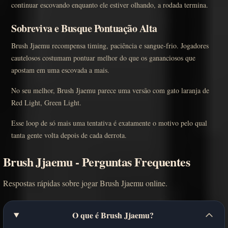
continuar escovando enquanto ele estiver olhando, a rodada termina.
Sobreviva e Busque Pontuação Alta
Brush Jjaemu recompensa timing, paciência e sangue-frio. Jogadores
cautelosos costumam pontuar melhor do que os gananciosos que
apostam em uma escovada a mais.
No seu melhor, Brush Jjaemu parece uma versão com gato laranja de
Red Light, Green Light.
Esse loop de só mais uma tentativa é exatamente o motivo pelo qual
tanta gente volta depois de cada derrota.
Brush Jjaemu - Perguntas Frequentes
Respostas rápidas sobre jogar Brush Jjaemu online.
O que é Brush Jjaemu?