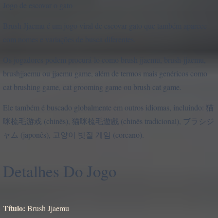
Jogo de escovar o gato
Brush Jjaemu é um jogo viral de escovar gato que também aparece
com nomes e variações de busca diferentes.
Os jogadores podem procurá-lo como brush jjaemu, brush-jjaemu,
brushjjaemu ou jjaemu game, além de termos mais genéricos como
cat brushing game, cat grooming game ou brush cat game.
Ele também é buscado globalmente em outros idiomas, incluindo: 猫
咪梳毛游戏 (chinês), 猫咪梳毛遊戲 (chinês tradicional), ブラシジ
ャム (japonês), 고양이 빗질 게임 (coreano).
Detalhes Do Jogo
Título:
Brush Jjaemu