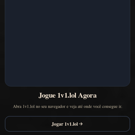
Jogue 1v1.lol Agora
Abra 1v1.lol no seu navegador e veja até onde você consegue ir.
Jogar 1v1.lol