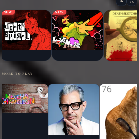
NEW
NEW
MORE TO PLAY