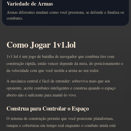
Variedade de Armas
Armas diferentes mudam como você pressiona, se defende e finaliza os
combates.
Como Jogar 1v1.lol
1v1.lol é um jogo de batalha de navegador que combina tiro com
construção rápida, então vencer depende da mira, do posicionamento e
da velocidade com que você molda a arena ao seu redor.
A mecânica central é fácil de entender: sobreviva mais que seu
oponente, aceite combates inteligentes e construa quando o espaço
aberto não é suficiente para mantê-lo vivo.
Construa para Controlar o Espaço
O sistema de construção permite que você posicione plataformas,
rampas e coberturas em tempo real enquanto o combate ainda está