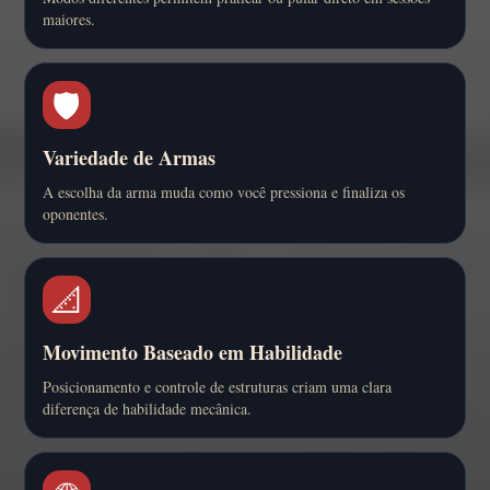
maiores.
🛡️
Variedade de Armas
A escolha da arma muda como você pressiona e finaliza os
oponentes.
📐
Movimento Baseado em Habilidade
Posicionamento e controle de estruturas criam uma clara
diferença de habilidade mecânica.