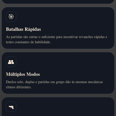
🎯
Batalhas Rápidas
As partidas são curtas o suficiente para incentivar revanches rápidas e
testes constantes de habilidade.
👥
Múltiplos Modos
Duelos solo, duplas e partidas em grupo dão às mesmas mecânicas
ritmos diferentes.
🔫