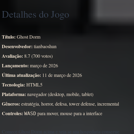
Detalhes do Jogo
Título:
Ghost Dorm
Desenvolvedor:
tianbaoshun
Avaliação:
8.7 (700 votos)
Lançamento:
março de 2026
Última atualização:
11 de março de 2026
Tecnologia:
HTML5
Plataforma:
navegador (desktop, mobile, tablet)
Gêneros:
estratégia, horror, defesa, tower defense, incremental
Controles:
para mover, mouse para a interface
WASD
Comece Ghost Dorm acima e veja se sua hospedaria consegue