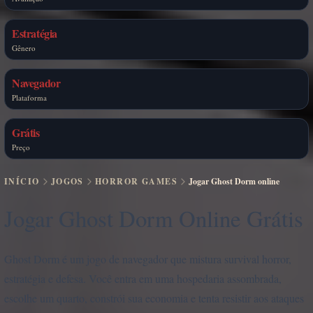
Estratégia
Gênero
Navegador
Plataforma
Grátis
Preço
INÍCIO
JOGOS
HORROR GAMES
Jogar Ghost Dorm online
Jogar Ghost Dorm Online Grátis
Ghost Dorm é um jogo de navegador que mistura survival horror,
estratégia e defesa. Você entra em uma hospedaria assombrada,
escolhe um quarto, constrói sua economia e tenta resistir aos ataques