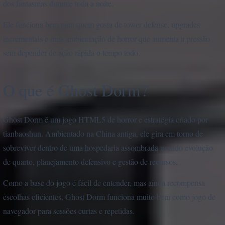
dos fantasmas durante toda a noite.
Ele funciona bem para quem gosta de tower defense, upgrades
incrementais e uma ambientação de horror que aumenta a pressão
sem depender de ação rápida o tempo todo.
O que é Ghost Dorm?
Ghost Dorm é um jogo HTML5 de horror e estratégia criado por
tianbaoshun. Ambientado na China antiga, ele gira em torno de
sobreviver dentro de uma hospedaria assombrada usando evolução
de quarto, planejamento defensivo e gestão de recursos.
Como a base do jogo é fácil de entender, mas ainda recompensa
escolhas eficientes, Ghost Dorm funciona muito bem como jogo de
navegador para sessões curtas e repetidas.