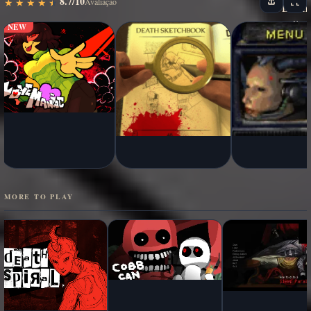
8.7/10
★
★
★
★
★
★
★
★
★
★
Avaliação
NEW
MORE TO PLAY