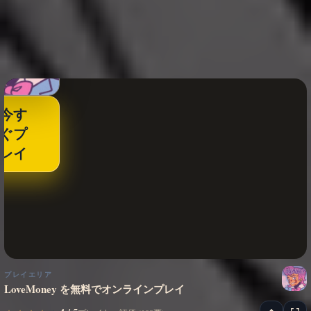
今す
ぐプ
レイ
プレイエリア
LoveMoney を無料でオンラインプレイ