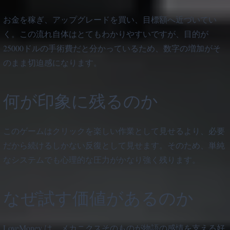
お金を稼ぎ、アップグレードを買い、目標額へ近づいてい
く。この流れ自体はとてもわかりやすいですが、目的が
25000ドルの手術費だと分かっているため、数字の増加がそ
のまま切迫感になります。
何が印象に残るのか
このゲームはクリックを楽しい作業として見せるより、必要
だから続けるしかない反復として見せます。そのため、単純
なシステムでも心理的な圧力がかなり強く残ります。
なぜ試す価値があるのか
LoveMoney は、メカニクスそのものが物語の感情を支える好