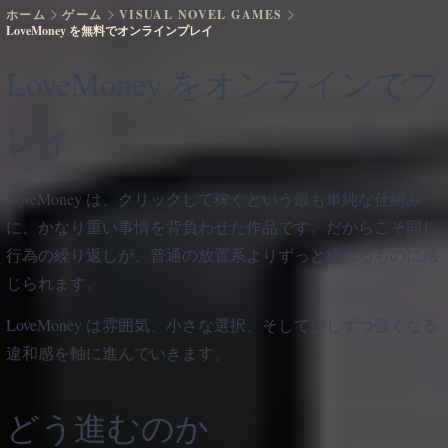
ホーム
ゲーム
VISUAL NOVEL GAMES
LoveMoney を無料でオンラインプレイ
LoveMoney をオンラインでプ
レイ
LoveMoney は、クリックして稼ぐという最も単純な仕組み
に、かなり重い事情を背負わせた作品です。だからこそ同じ
行為の繰り返しが、普通の放置系よりずっと疲れるものに感
じられます。
LoveMoney は雰囲気、小さな選択、そして少しずつ強くなる
違和感を軸に進んでいきます。
どう進むのか