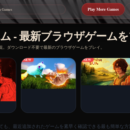
Play More Games
ム - 最新ブラウザゲーム
覧。ダウンロード不要で最新のブラウザゲームをプレイ。
NEW
NEW
ても、最近追加されたゲームを素早く確認できる最も簡単な方