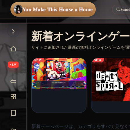
You Make This House a Home
新着オンラインゲー
サイトに追加された最新の無料オンラインゲームを閲
NEW
NEW
NEW
新着ゲームページは、カテゴリをすべて見なく