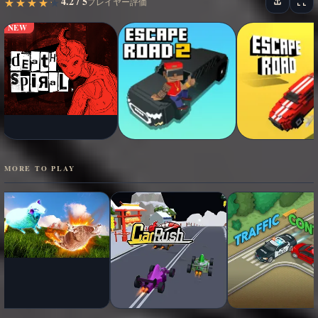
4.2 / 5
★
★
★
★
★
★
★
★
★
★
プレイヤー評価
NEW
MORE TO PLAY