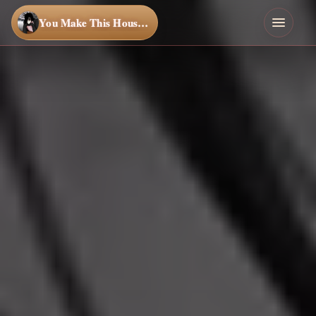
You Make This House a Home