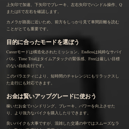
上矢印で加速、下矢印でブレーキ、左右矢印でハンドル操作、Q
またはEで左右を確認します。
カメラが路面に近いため、前方をしっかり見て車間距離を読む
ことがとても重要です。
目的に合ったモードを選ぼう
Careerモードは構造化されたミッション、Endlessは純粋なサバイ
バル、Time Trialはタイムアタックの緊張感、Freeは厳しい目標
のない自由走行です。
このバラエティにより、短時間のチャレンジにもリラックスし
た走行にも対応できます。
お金は賢いアップグレードに使おう
稼いだお金でハンドリング、ブレーキ、パワーを向上させた
り、より強力なバイクを購入したりできます。
良いバイクも大事ですが、混雑した交通の中ではスムーズなラ