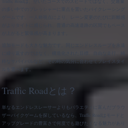
Traffic Roadは、空いたコースでのスピードではなく、交通量
の多い中でのプレッシャーに重点を置いたバイクレーシング
ゲームです。一人称視点により、レーン変更のたびに距離感
がよりタイトに感じられ、普通の高速道路の区間でもペース
が上がると緊張感が高まります。
追加モードも大きな魅力です。同じエンドレスループを永遠
に繰り返すのではなく、構造化された目標、自由な走行、純
粋なサバイバルなど、その時の気分に合わせてプレイスタイ
ルを選べます。
Traffic Roadとは？
単なるエンドレスレーサーよりもバラエティに富んだブラウ
ザーバイクゲームを探しているなら、Traffic Roadはモードと
アップグレードの豊富さで何度でも遊びたくなる魅力があり