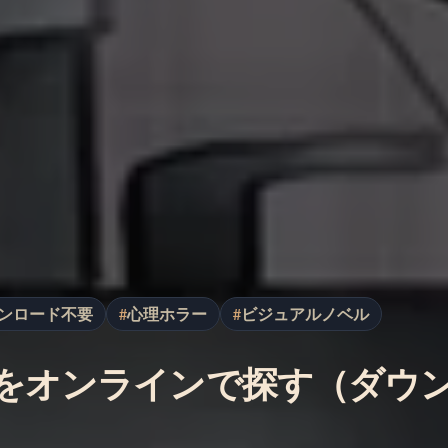
ンロード不要
#
心理ホラー
#
ビジュアルノベル
をオンラインで探す（ダウ