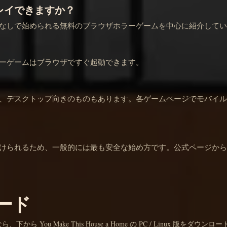
レイできますか？
なしで始められる無料のブラウザホラーゲームを中心に紹介してい
ーゲームはブラウザですぐ起動できます。
、デスクトップ向きのものもあります。各ゲームページでモバイル
けられるため、一般的には最も安全な始め方です。公式ページから
ード
u Make This House a Home の PC / Linux 版をダウンロ