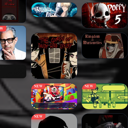
EW
NEW
NEW
NEW