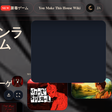
新着ゲーム
You Make This House Wiki
JA
NEW
をオンラ
ム
MORE TO PLAY
ホラーゲーム
NEW
NEW