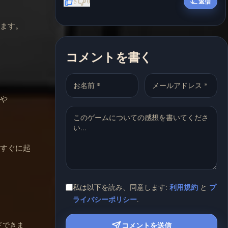
5
0
返信
ます。
コメントを書く
や
すぐに起
利用規約
プ
私は以下を読み、同意します:
と
ライバシーポリシー
.
ードできま
コメントを送信