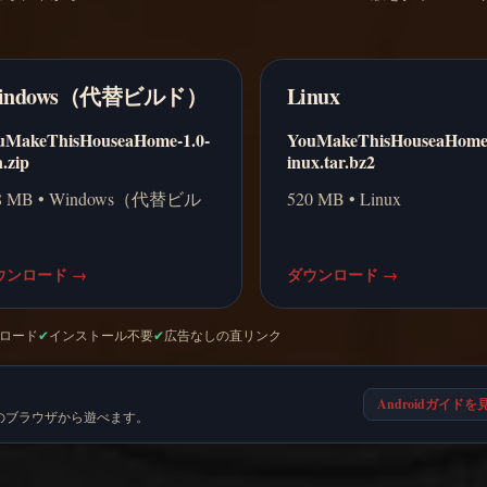
indows（代替ビルド）
Linux
uMakeThisHouseaHome-1.0-
YouMakeThisHouseaHome-
.zip
inux.tar.bz2
8 MB • Windows（代替ビル
520 MB • Linux
）
ウンロード
→
ダウンロード
→
ロード
✔
インストール不要
✔
広告なしの直リンク
Androidガイドを
d のブラウザから遊べます。