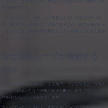
くるのを、攻撃や足止め、爆発などの役割を持つ植物で止め
るのが基本です。
このシンプルさこそが、長く支持されている理由の一つで
す。初めてでも目的はすぐ理解できますが、敵の種類やレー
ンごとの圧力、資源管理が重なることで戦略はどんどん面白
くなっていきます。
なぜ戦略ループが機能する
のか
ゲームの中心にあるのは、まず経済、そして防衛という考え
方です。ひまわりなど序盤の資源判断が、後半に安定した布
陣を作れるかどうかを左右します。
ウェーブが強くなるほど、柔軟な対応が必要になります。あ