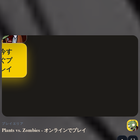
今す
ぐプ
レイ
プレイエリア
Plants vs. Zombies - オンラインでプレイ