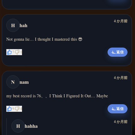
4 か月前
H
hah
Not gonna lie… I thought I mastered this 😎
7
1
返信
4 か月前
N
nam
my best record is 76、、I Think I Figured It Out… Maybe
9
4
返信
4 か月前
H
hahha