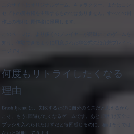
このサイトはオリジナルゲーム、キャラクター、またはコン
セプトの所有権を主張するものではありません。すべての創
作上の権利は原作者に帰属します。
このページは、より多くのプレイヤーが簡単にこのゲームを
知り、体験できるように用意された非公式の紹介兼プレイペ
ージです。
何度もリトライしたくなる
理由
Brush Jjaemu は、失敗するたびに自分のミスだと思えるから
こそ、もう1回遊びたくなるゲームです。あと1回だけ安全に
ブラシを入れられたはずだと毎回感じるのに、猫はそうでは
ないと証明してきます。