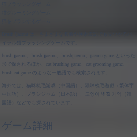
猫ブラッシングゲーム
猫グルーミングゲーム
猫をブラシするゲーム
Brush Jjaemu は、さまざまな名前や検索表記でも見つかるバ
イラル猫ブラッシングゲームです。
brush jjaemu、brush-jjaemu、brushjjaemu、jjaemu game といった
形で探されるほか、cat brushing game、cat grooming game、
brush cat game のような一般語でも検索されます。
海外では、猫咪梳毛游戏（中国語）、猫咪梳毛遊戲（繁体字
中国語）、ブラシジャム（日本語）、고양이 빗질 게임（韓
国語）などでも探されています。
ゲーム詳細