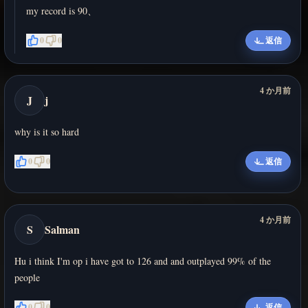
my record is 90、
0
0
返信
4 か月前
J
j
why is it so hard
0
0
返信
4 か月前
S
Salman
Hu i think I'm op i have got to 126 and and outplayed 99% of the
people
0
0
返信