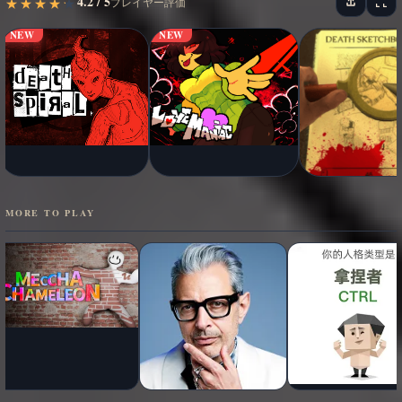
4.2 / 5
★
★
★
★
★
★
★
★
★
★
プレイヤー評価
NEW
NEW
MORE TO PLAY