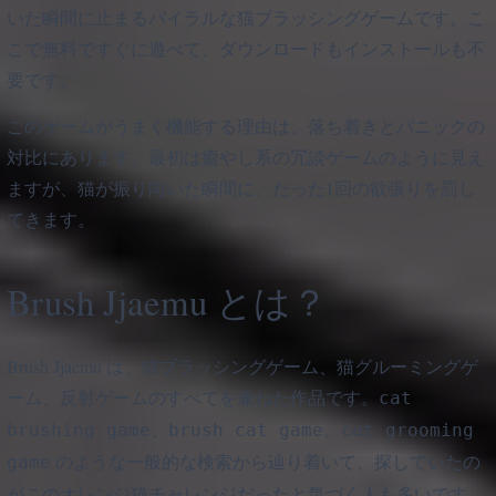
いた瞬間に止まるバイラルな猫ブラッシングゲームです。こ
こで無料ですぐに遊べて、ダウンロードもインストールも不
要です。
このゲームがうまく機能する理由は、落ち着きとパニックの
対比にあります。最初は癒やし系の冗談ゲームのように見え
ますが、猫が振り向いた瞬間に、たった1回の欲張りを罰し
てきます。
Brush Jjaemu とは？
Brush Jjaemu は、猫ブラッシングゲーム、猫グルーミングゲ
ーム、反射ゲームのすべてを兼ねた作品です。
cat
、
、
brushing game
brush cat game
cat grooming
のような一般的な検索から辿り着いて、探していたの
game
がこのオレンジ猫チャレンジだったと気づく人も多いです。