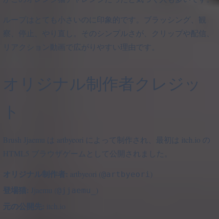
ループはとても小さいのに印象的です。ブラッシング、観
察、停止、やり直し。そのシンプルさが、クリップや配信、
リアクション動画で広がりやすい理由です。
オリジナル制作者クレジッ
ト
Brush Jjaemu は artbyeori によって制作され、最初は itch.io の
HTML5 ブラウザゲームとして公開されました。
オリジナル制作者:
artbyeori (
)
@artbyeori
登場猫:
Jjaemu (
)
@jjaemu_
元の公開先:
itch.io