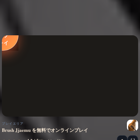
今す
ぐプ
レイ
プレイエリア
Brush Jjaemu を無料でオンラインプレイ