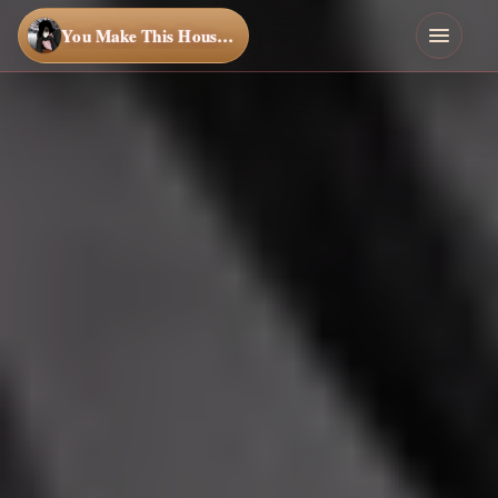
You Make This House a Home