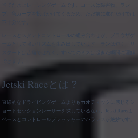
当てた水上レーシングゲームです。コースは障害物、ラン
プ、急カーブを投げかけてくるため、ただ前に進むだけでは
不十分です。
レースとスタントコントロールの組み合わせが、ブラウザゲ
ームとして強いリズムを生み出しています。ランは短く、リ
スタートは苦痛ではなく、すべてのミスは起きた瞬間に理解
できます。
Jetski Raceとは？
直線的なドライビングゲームよりもカオティックに感じるシ
ョートセッションレーサーを探しているなら、Jetski Raceは
ペースとコントロールプレッシャーのバランスが絶妙です。