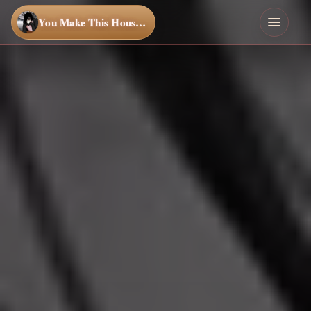
You Make This House a Home