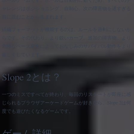
ャレンジはポジショニング、自制心、次の障害物を遅すぎる
前に読むことから生まれます。
続編フォーマットが機能するのは、ルールを過剰にしないか
らです。その代わり、より鋭いカーブ、追加の障害物、より
危険なペース変化によっておなじみのサバイバル動作をより
厳しくしています。
Slope 2とは？
一つのミスですべてが終わり、毎回のリスタートが即座に感
じられるブラウザアーケードゲームが好きなら、Slope 2は何
度でも遊びたくなるゲームです。
ゲーム詳細