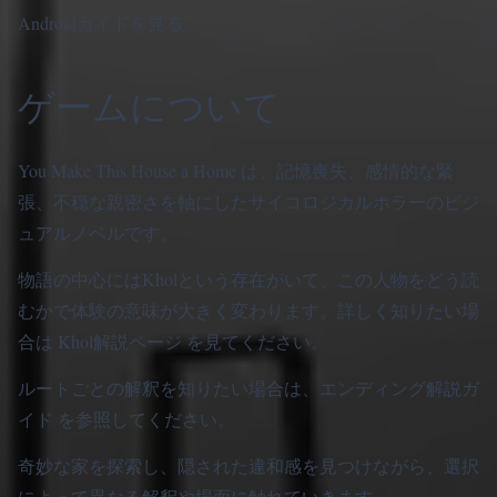
Androidガイドを見る
ゲームについて
You Make This House a Home は、記憶喪失、感情的な緊
張、不穏な親密さを軸にしたサイコロジカルホラーのビジ
ュアルノベルです。
物語の中心にはKholという存在がいて、この人物をどう読
むかで体験の意味が大きく変わります。詳しく知りたい場
合は
Khol解説ページ
を見てください。
ルートごとの解釈を知りたい場合は、
エンディング解説ガ
イド
を参照してください。
奇妙な家を探索し、隠された違和感を見つけながら、選択
によって異なる解釈や場面に触れていきます。