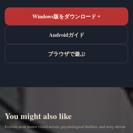
Windows版をダウンロード
Androidガイド
ブラウザで遊ぶ
You might also like
Explore more horror visual novels, psychological thrillers, and story-driven