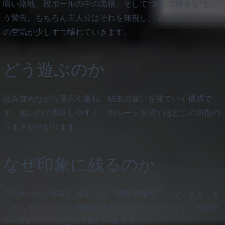
暗い路地、段ボールの中の黒猫、そして“連れて帰るな”とい
う警告。もちろん主人公はそれを無視し、そこからアパート
の空気が少しずつ壊れていきます。
どう遊ぶのか
読み進めながら選択を重ね、結末の違いを見ていく構成で
す。短いので周回しやすく、別ルートを試すほどこの前提の
うまさが分かります。
なぜ印象に残るのか
このゲームが印象に残るのは、前提を複雑にしないまま、そ
こから十分な不安と後悔を引き出しているからです。短編ホ
ラーVNとしてかなり手堅い一本です。