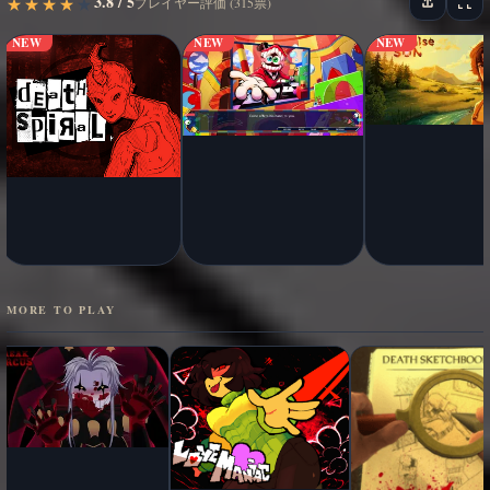
3.8 / 5
★
★
★
★
★
★
★
★
★
★
プレイヤー評価 (315票)
NEW
NEW
NEW
MORE TO PLAY