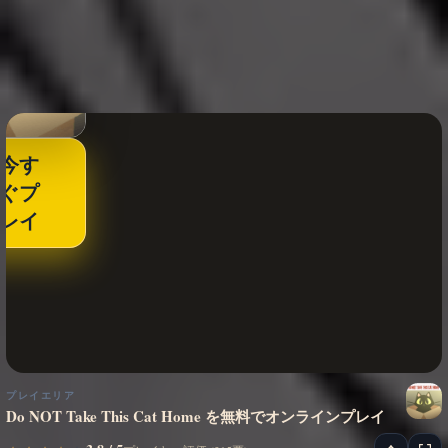
今す
ぐプ
レイ
プレイエリア
Do NOT Take This Cat Home を無料でオンラインプレイ