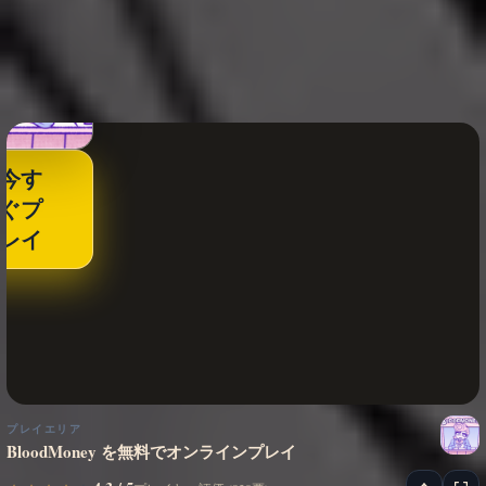
今す
ぐプ
レイ
プレイエリア
BloodMoney を無料でオンラインプレイ