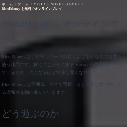
ホーム
ゲーム
VISUAL NOVEL GAMES
BloodMoney を無料でオンラインプレイ
BloodMoney をオンラインで
プレイ
BloodMoney は、クリッカーの気持ちよさをかなり意地悪く
使う作品です。稼ぐことがそのまま Harvey への暴力になっ
ているため、強くなるほど後味も悪くなります。
BloodMoney は雰囲気、小さな選択、そして少しずつ強くな
る違和感を軸に進んでいきます。
どう遊ぶのか