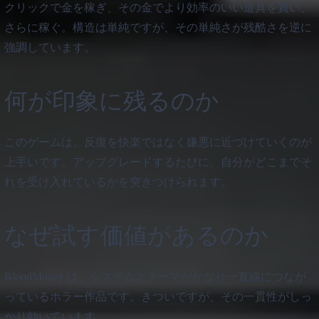
クリックで金を稼ぎ、その金でより効率のいい道具を買い、
さらに稼ぐ。構造は単純ですが、その単純さが残酷さを逆に
強調しています。
何が印象に残るのか
このゲームは、反復を快楽ではなく嫌悪に近づけていくのが
上手いです。アップグレードするたびに、自分がどこまでそ
れを受け入れているかを突きつけられます。
なぜ試す価値があるのか
BloodMoney は、システムとテーマがかなり一直線につなが
っているホラー作品です。きついですが、その一貫性がしっ
かり効いています。