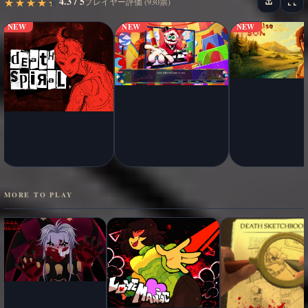
4.3 / 5
★
★
★
★
★
★
★
★
★
★
プレイヤー評価 (930票)
NEW
NEW
NEW
MORE TO PLAY