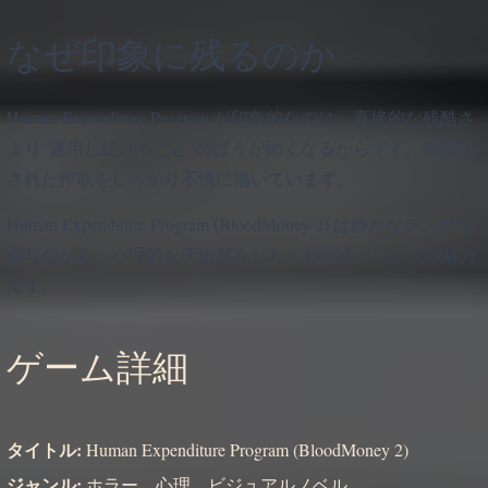
なぜ印象に残るのか
Human Expenditure Program が印象的なのは、直接的な残酷さ
より“運用し続けること”のほうが怖くなるからです。制度化
された搾取をしっかり不快に描いています。
Human Expenditure Program (BloodMoney 2) は静かなテンポを
保ちながら、心理的な圧迫感をじわじわ高めていく点が魅力
です。
ゲーム詳細
タイトル:
Human Expenditure Program (BloodMoney 2)
ジャンル:
ホラー、心理、ビジュアルノベル