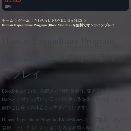
技術
ホーム
ゲーム
VISUAL NOVEL GAMES
Human Expenditure Program (BloodMoney 2) を無料でオンラインプレイ
Human Expenditure Program
(BloodMoney 2) をオンライン
でプレイ
BloodMoney 2 は、残酷さを“管理業務”に変える作品です。
Harvey に対する扱いが日々の運用の形を取り始めることで、
前作とは違う気味悪さが生まれています。
Human Expenditure Program (BloodMoney 2) は雰囲気、小さな
選択、そして少しずつ強くなる違和感を軸に進んでいきま