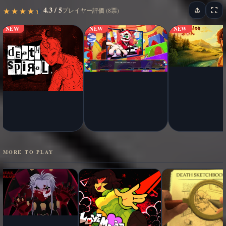
4.3 / 5
★
★
★
★
★
★
★
★
★
★
プレイヤー評価 (8票)
NEW
NEW
NEW
MORE TO PLAY