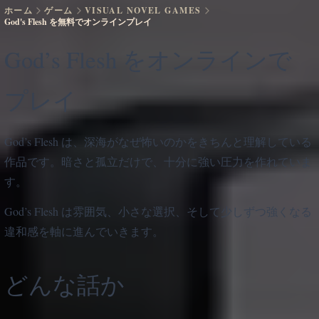
ホーム
ゲーム
VISUAL NOVEL GAMES
God's Flesh を無料でオンラインプレイ
God’s Flesh をオンラインで
プレイ
God’s Flesh は、深海がなぜ怖いのかをきちんと理解している
作品です。暗さと孤立だけで、十分に強い圧力を作れていま
す。
God’s Flesh は雰囲気、小さな選択、そして少しずつ強くなる
違和感を軸に進んでいきます。
どんな話か