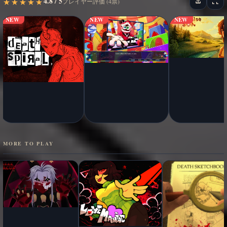
4.8 / 5
★
★
★
★
★
★
★
★
★
★
プレイヤー評価 (4票)
NEW
NEW
NEW
MORE TO PLAY