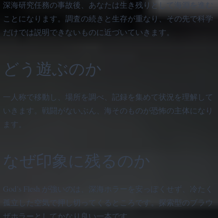
深海研究任務の事故後、あなたは生き残りとして海淵を進む
ことになります。調査の続きと生存が重なり、その先で科学
だけでは説明できないものに近づいていきます。
どう遊ぶのか
一人称で移動し、場所を調べ、記録を集めて状況を理解して
いきます。戦闘がないぶん、海そのものが恐怖の主体になり
ます。
なぜ印象に残るのか
God’s Flesh が強いのは、深海ホラーを安っぽくせず、冷たく
孤立した空気で押し切ってくるところです。探索型のブラウ
ザホラーとしてかなり良い一本です。