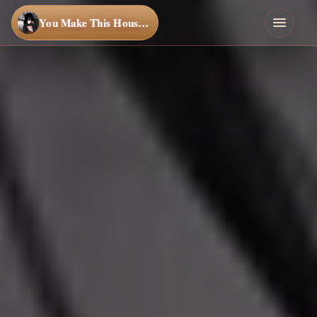
You Make This House a Home