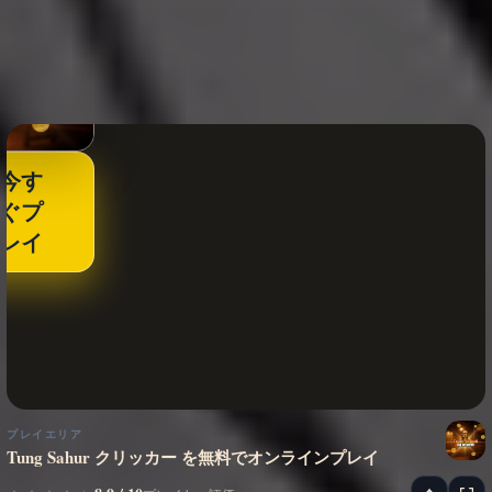
今す
ぐプ
レイ
プレイエリア
Tung Sahur クリッカー を無料でオンラインプレイ