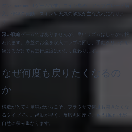
タン incremental ゲームです。コイン集め、アップグレード購
入、倍率の発動、スキンや天気の解放が主な流れになりま
す。
深い戦略ゲームではありませんが、良いリズムはしっかり報
われます。序盤のお金を収入アップに回し、手動クリックを
続けるだけでも進行速度はかなり変わります。
なぜ何度も戻りたくなるの
か
構造がとても単純だからこそ、ブラウザで何度も開きたくな
るタイプです。起動が早く、反応も即座で、もう1回だけが
自然に積み重なります。