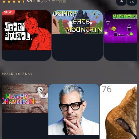
8.9 / 10
★
★
★
★
★
★
★
★
★
★
プレイヤー評価
NEW
MORE TO PLAY