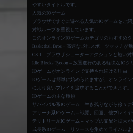
やすいタイトルです。
人気のIOゲーム
ブラウザですぐに遊べる人気のIOゲームをご
対戦ループを重視しています。
このオンラインIOゲームカテゴリのおすすめタ
Basketball Bros
– 高速な1対1スポーツマッチが
CS 1
– ブラウザシューターアクションと短い
Idle Blocks Tycoon
– 放置進行のある軽快なIO
IOゲームがオンラインで支持され続ける理由
IOゲームは簡単に始められますが、オンライ
により良いプレイを追求することができます。
IOゲームの主な種類
サバイバル系IOゲーム – 生き残りながら徐々
アリーナ系IOゲーム – 戦闘、回避、他プレイ
テリトリー系IOゲーム – マップの支配と拡大
成長系IOゲーム – リソースを集めてライバル