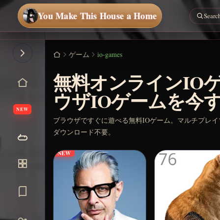
You Make This House a Home
ゲーム
io-games
無料オンラインIOゲ
ウザIOゲームを今
NEW
ブラウザですぐに遊べる無料IOゲーム。マルチプレ
ダウンロード不要。
NEW