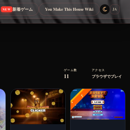
新着ゲーム
You Make This House Wiki
JA
NEW
ゲーム数
アクセス
11
ブラウザでプレイ