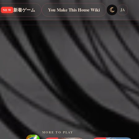
新着ゲーム
You Make This House Wiki
JA
NEW
MORE TO PLAY