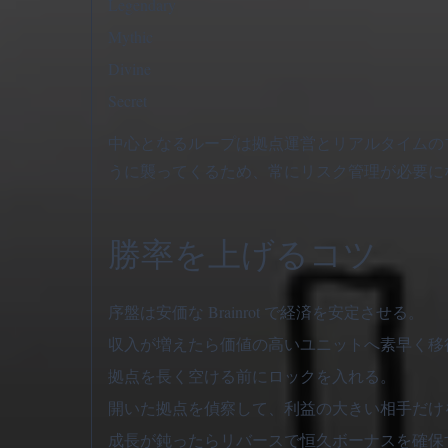
Legendary
Mythic
Divine
Secret
中心となるループは拠点運営とリアルタイムの
うに襲ってくるため、常にリスク管理が必要に
勝率を上げるコツ
序盤は安価な Brainrot で経済を安定させる。
収入が増えたら価値の高いユニットへ素早く移
拠点を長く空ける前にロックを入れる。
開いた拠点を偵察して、利益の大きい相手だけ
成長が鈍ったらリバースで恒久ボーナスを確保