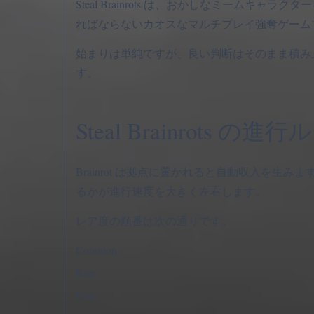
Steal Brainrots は、おかしなミー
ればならないカオスなマルチプレイ強奪ゲームです
始まりは単純ですが、良い判断はそのまま積み
す。
Steal Brainrots の進
Brainrot は拠点に置かれると自動収入を
るかが進行速度を大きく左右します。
レア度の順番は次の通りです。
Common
Rare
Epic