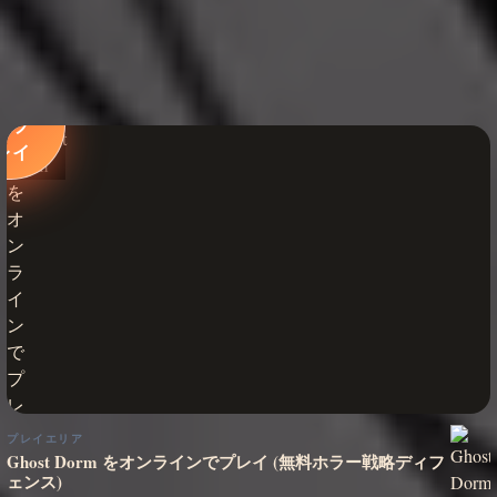
今す
ぐプ
レイ
プレイエリア
Ghost Dorm をオンラインでプレイ (無料ホラー戦略ディフ
ェンス)