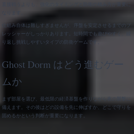
直接戦うよりも、強化のタイミングと防衛の積み方が重要に
なります。
仕組み自体は難しすぎませんが、序盤を安定させるまでのプ
レッシャーがしっかりあります。短時間でも遊びやすく、繰
り返し挑戦しやすいタイプの防衛ゲームです。
Ghost Dorm はどう進むゲー
ムか
まず部屋を選び、最低限の経済基盤を作りながら夜の襲撃に
備えます。その後はどの設備を先に伸ばすか、どこで守りを
固めるかという判断が重要になります。