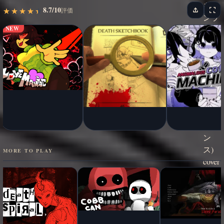
8.7/10
★
★
★
★
★
★
★
★
★
★
評価
NEW
MORE TO PLAY