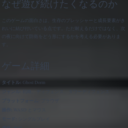
なぜ遊び続けたくなるのか
このゲームの面白さは、生存のプレッシャーと成長要素がき
れいに結び付いている点です。ただ耐えるだけではなく、次
の夜に向けて防衛をどう形にするかを考える必要がありま
す。
ゲーム詳細
タイトル:
Ghost Dorm
ジャンル:
戦略、ディフェンス、タワーディフェンス
プラットフォーム:
ブラウザ
操作:
WASD とマウス
モード:
シングルプレイ
価格:
無料