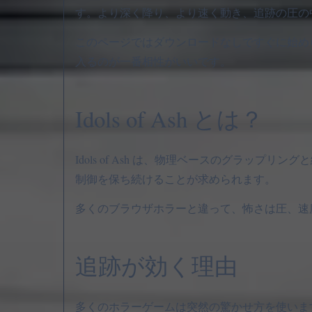
す。より深く降り、より速く動き、追跡の圧の
このページではダウンロードなしですぐに始め
入るのが一番相性がいいです。
Idols of Ash とは？
Idols of Ash は、物理ベースのグラッ
制御を保ち続けることが求められます。
多くのブラウザホラーと違って、怖さは圧、速
追跡が効く理由
多くのホラーゲームは突然の驚かせ方を使いますが、