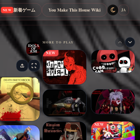
新着ゲーム
You Make This House Wiki
JA
NEW
MORE TO PLAY
NEW
NEW