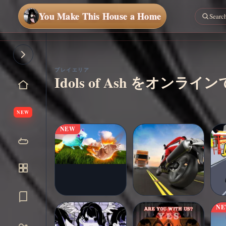
You Make This House a Home
今す
ぐプ
レイ
プレイエリア
Idols of Ash をオ
NEW
NEW
N