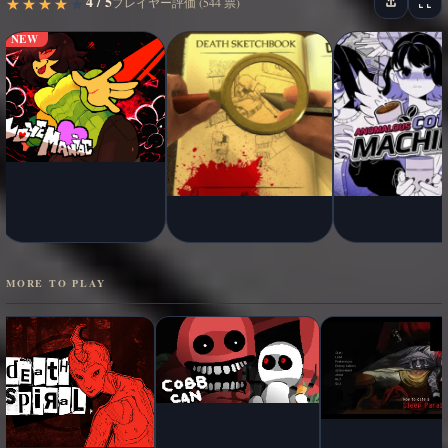
4 / 5
★
★
★
★
★
★
★
★
★
★
プレイヤー評価 (544 票)
NEW
MORE TO PLAY