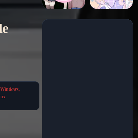
de
 Windows,
nux