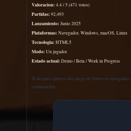
Valoracion:
4.4 / 5 (471 votos)
Partidas:
92,493
Lanzamiento:
Junio 2025
Plataformas:
Navegador, Windows, macOS, Linux
Tecnologia:
HTML5
Modo:
Un jugador
Estado actual:
Demo / Beta / Work in Progress
Si despues quieres otro juego de horror en navegador c
continuacion.