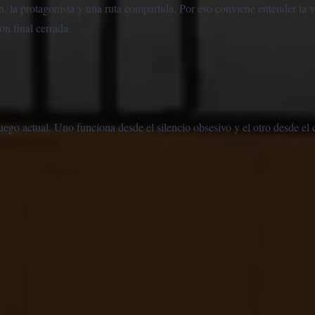
in, la protagonista y una ruta compartida. Por eso conviene entender la 
n final cerrada.
juego actual. Uno funciona desde el silencio obsesivo y el otro desde el 