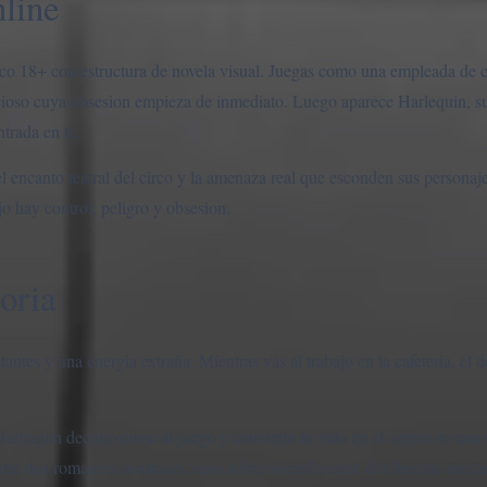
nline
ico 18+ con estructura de novela visual. Juegas como una empleada de c
cioso cuya obsesion empieza de inmediato. Luego aparece Harlequin, su 
trada en ti.
el encanto teatral del circo y la amenaza real que esconden sus personaje
jo hay control, peligro y obsesion.
toria
antes y una energia extraña. Mientras vas al trabajo en la cafeteria, el d
Harlequin decide unirse al juego y convierte tu vida en el centro de una
tre dos romances normales, sino sobreviviendo entre dos fuerzas inesta