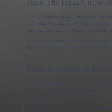
Jugar The Freak Circus o
The Freak Circus es un dating sim de horror psicolog
cambia cuando se cruza con Pierrot, un yandere silen
transforma la historia en una competencia retorcida cen
La gracia del planteamiento esta en el contraste entre 
trajes y el coqueteo parecen parte del show, pero deba
Punto de partida de la his
El Circus of Horrors llega a la ciudad con actos inquiet
a Pierrot. Ese encuentro dispara toda la trama.
El problema es que Pierrot no es el unico interesado. 
deseo, posesion y manipulacion. No estas eligiendo en