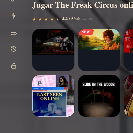
Jugar The Freak Circus onli
4.4 / 5
Valoracion
★
★
★
★
★
★
★
★
★
★
NEW