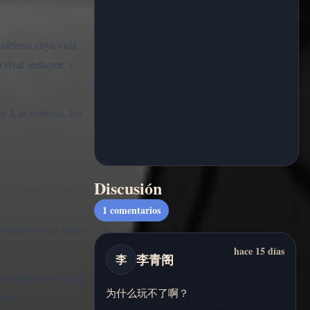
afeteria cuya vida
rival seductor, y
s. Las sonrisas, los
Discusión
1
comentarios
estino te pone frente
hace 15 días
李青阁
李
 rivalidad cargada de
为什么玩不了啊？
bles.