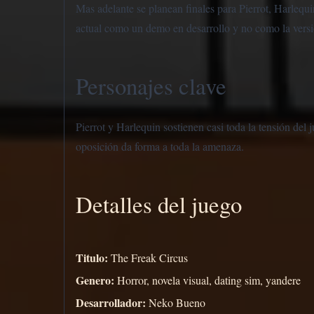
Mas adelante se planean finales para Pierrot, Harlequ
actual como un demo en desarrollo y no como la versio
Personajes clave
Pierrot y Harlequin sostienen casi toda la tensión del 
oposición da forma a toda la amenaza.
Detalles del juego
Titulo:
The Freak Circus
Genero:
Horror, novela visual, dating sim, yandere
Desarrollador:
Neko Bueno