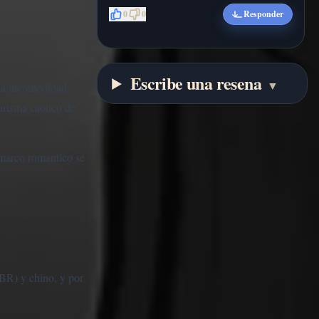
0
0
Responder
Escribe una resena
▼
una incomodidad
carisma caotico de
 marco romantico se
(BR) y chino, y por