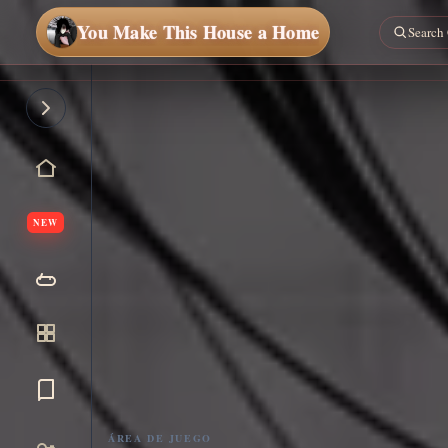
You Make This House a Home
NEW
Jugar
ahora
ÁREA DE JUEGO