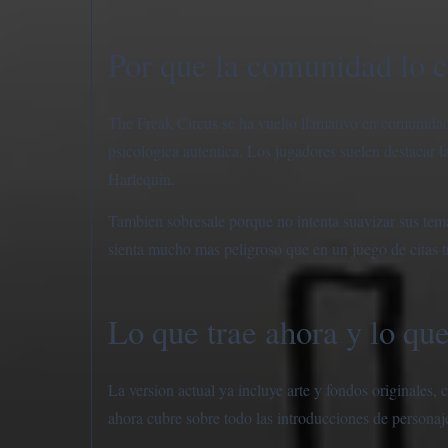
Por que la comunidad lo 
The Freak Circus se ha vuelto llamativo en comunida
psicologica autentica. Los jugadores suelen destacar la 
Harlequin.
Tambien sobresale porque no intenta suavizar sus tem
sienta mucho mas peligroso que en un juego de citas t
Lo que trae ahora y lo qu
La version actual ya incluye arte y fondos originales,
ahora cubre sobre todo las introducciones de personajes