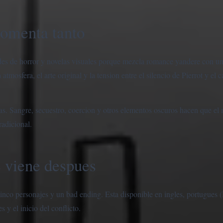
comenta tanto
des de horror y novelas visuales porque mezcla romance yandere con 
atmosfera, el arte original y la tension entre el silencio de Pierrot y el 
as. Sangre, secuestro, coercion y otros elementos oscuros hacen que el
radicional.
e viene despues
 cinco personajes y un bad ending. Esta disponible en ingles, portugues 
 y el inicio del conflicto.