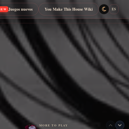
Juegos nuevos
You Make This House Wiki
ES
NEW
MORE TO PLAY