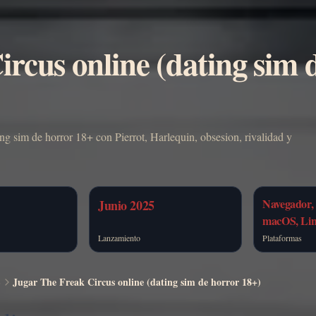
rcus online (dating sim 
ng sim de horror 18+ con Pierrot, Harlequin, obsesion, rivalidad y
Navegador,
Junio 2025
macOS, Li
Lanzamiento
Plataformas
S
Jugar The Freak Circus online (dating sim de horror 18+)