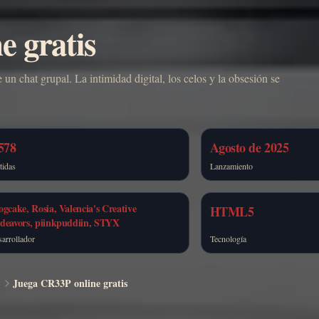
e gratis
un chat grupal. La intimidad digital, los celos y la obsesión se
578
Agosto de 2025
tidas
Lanzamiento
ogcake, Rosia, Valencia's Creative
HTML5
deavors, piinkpuddiin, STYX
arrollador
Tecnología
S
Juega CR33P online gratis