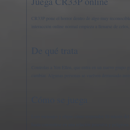
Juega CR33P online
CR33P pone el horror dentro de algo muy reconocible: 
interacción online normal empieza a llenarse de celos,
De qué trata
Controlas a Yen Ellen, que entra en un nuevo grupo gr
cambiar. Algunas personas se vuelven demasiado insis
Cómo se juega
Lees mensajes y eliges cómo responder. El interés de
hasta convertirse en una relación posesiva y peligrosa.