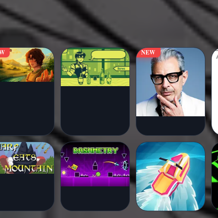
EW
NEW