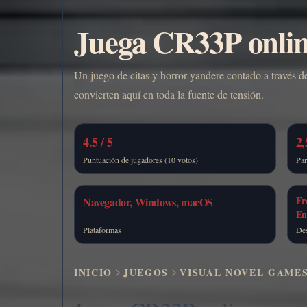
Juega CR33P onlin
Un juego de citas y horror yandere contado a través de 
convierten aquí en toda la fuente de tensión.
4.5 / 5
2,
Puntuación de jugadores (10 votos)
Par
Fr
Navegador, Windows, macOS
En
Plataformas
Des
INICIO
JUEGOS
VISUAL NOVEL GAME