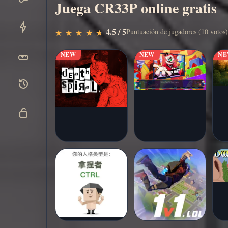
Juega CR33P online gratis
Jugar
▶
4.5 / 5
Puntuación de jugadores (10 votos)
★
★
★
★
★
★
★
★
★
★
ahora
NEW
NEW
N