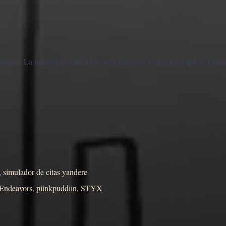
gital. La interfaz de chat no es solo estilo: es lo que hace que el rom
, simulador de citas yandere
e Endeavors, piinkpuddiin, STYX