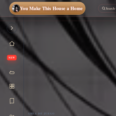
You Make This House a Home
NEW
ÁREA DE JUEGO