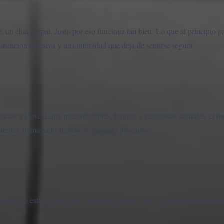
un chat grupal. Justo por eso funciona tan bien. Lo que al principio p
 atención excesiva y una intimidad que deja de sentirse segura.
acias a Dove. Entre presentaciones, bromas y respuestas casuales, el t
tentes, demasiado atentas, demasiado presentes.
l juego no está en una gran mecánica externa, sino en cómo una convers