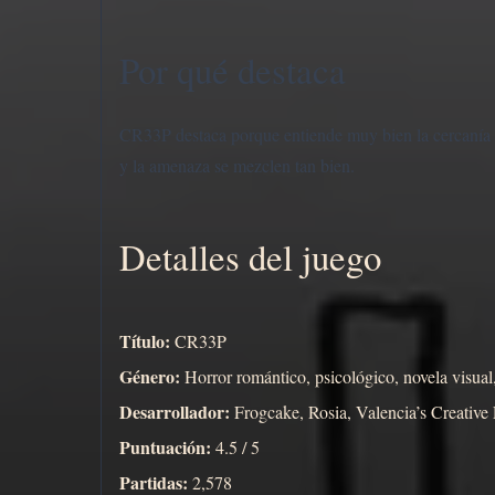
Por qué destaca
CR33P destaca porque entiende muy bien la cercanía di
y la amenaza se mezclen tan bien.
Detalles del juego
Título:
CR33P
Género:
Horror romántico, psicológico, novela visual
Desarrollador:
Frogcake, Rosia, Valencia’s Creativ
Puntuación:
4.5 / 5
Partidas:
2,578