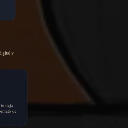
igital y
te deja
ormato de