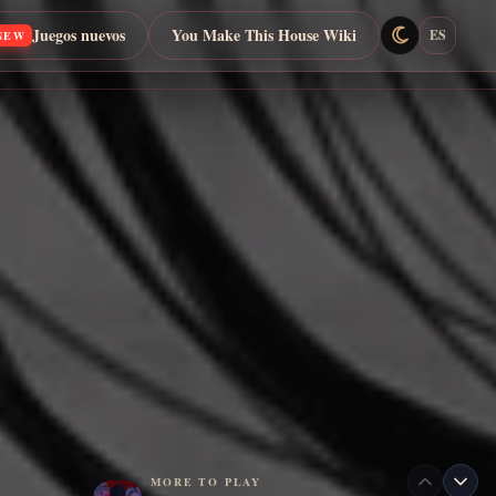
Juegos nuevos
You Make This House Wiki
ES
NEW
MORE TO PLAY