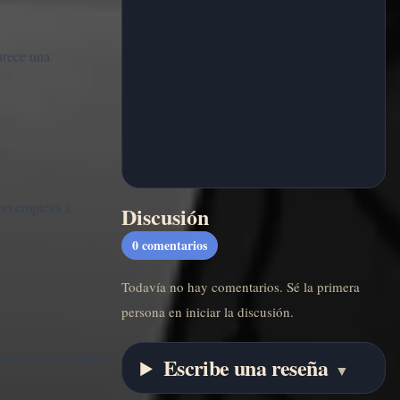
arece una
ono empieza a
Discusión
0
comentarios
Todavía no hay comentarios. Sé la primera
persona en iniciar la discusión.
ación va torciéndose
Escribe una reseña
▼