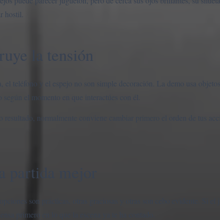
s puede parecer juguetón, pero de cerca sus ojos brillantes, su silueta
 hostil.
uye la tensión
ta, el teléfono y el espejo no son simple decoración. La demo usa objeto
to según el momento en que interactúes con él.
mo resultado, normalmente conviene cambiar primero el orden de tus acc
a partida mejor
ciones son prácticas, otras graciosas y otras son cebo evidente. Si el j
 piensa primero en lo que la escena ya te ha contado.