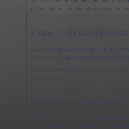
El diseño del demonio también ayuda mucho. Desde lejo
postura antinatural convierten el dormitorio en un lugar
Cómo el dormitorio constr
La cama, la computadora, la ventana, el reloj, la puer
crear presión, y el mismo objeto puede sentirse distin
Por eso rejugar vale la pena. Si sigues viendo el mis
la elección final.
Consejos para una primer
Juega despacio y lee la escena con atención. Algunas op
pelear, toser, buscar, esperar o mirar hacia otro lado,