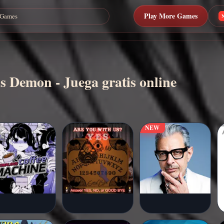
Play More Games
is Demon - Juega gratis online
NEW