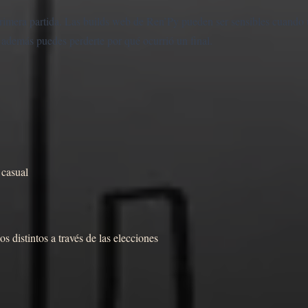
rimera partida. Las builds web de Ren’Py pueden ser sensibles cuando
y además puedes perderte por qué ocurrió un final.
 casual
s distintos a través de las elecciones