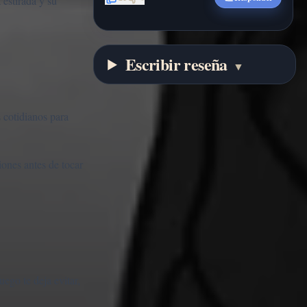
 estirada y su
Escribir reseña
▼
s cotidianos para
iones antes de tocar
uego te deja evitar,