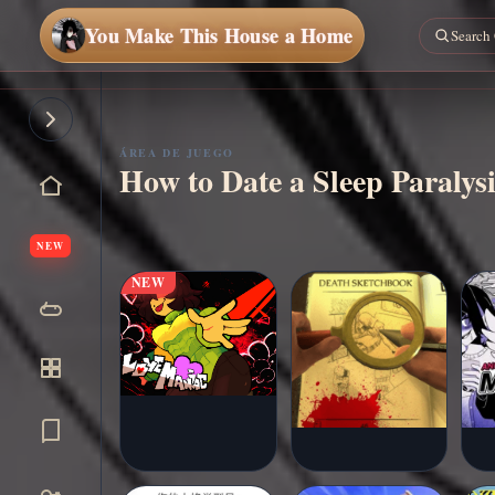
You Make This House a Home
Jugar
ahora
ÁREA DE JUEGO
How to Date a Sleep Paralys
NEW
NEW