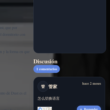
st, que por
l dormitorio con
ón y la forma en que
Discusión
1
comentarios
hace 2 meses
管家
管
nto de Dust es el
怎么切换语言
21
0
Responder