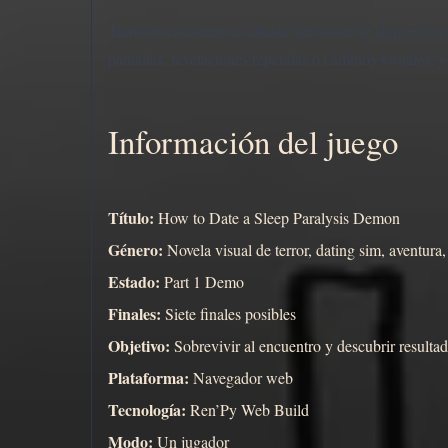
También conviene no abusar del botón de skip en la p
pantallas, revelaciones repetidas o cambios visuales, 
Información del juego
Título:
How to Date a Sleep Paralysis Demon
Género:
Novela visual de terror, dating sim, aventura,
Estado:
Part 1 Demo
Finales:
Siete finales posibles
Objetivo:
Sobrevivir al encuentro y descubrir resultado
Plataforma:
Navegador web
Tecnología:
Ren’Py Web Build
Modo:
Un jugador