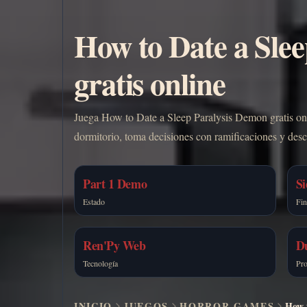
How to Date a Slee
gratis online
Juega How to Date a Sleep Paralysis Demon gratis onl
dormitorio, toma decisiones con ramificaciones y descu
Part 1 Demo
Si
Estado
Fin
Ren'Py Web
D
Tecnología
Pro
INICIO
JUEGOS
HORROR GAMES
How t