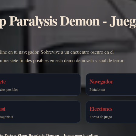
p Paralysis Demon - Jueg
ine en tu navegador. Sobrevive a un encuentro oscuro en el
bre siete finales posibles en esta demo de novela visual de terror.
ete
Navegador
ales posibles
Plataforma
ust
Elecciones
tagonista
Forma de juego
o Date a Sleep Paralysis Demon - Juega gratis online