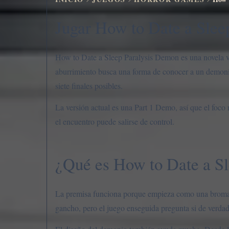
Jugar How to Date a Slee
How to Date a Sleep Paralysis Demon es una novela v
aburrimiento busca una forma de conocer a un demonio
siete finales posibles.
La versión actual es una Part 1 Demo, así que el foco 
el encuentro puede salirse de control.
¿Qué es How to Date a S
La premisa funciona porque empieza como una broma in
gancho, pero el juego enseguida pregunta si de verdad 