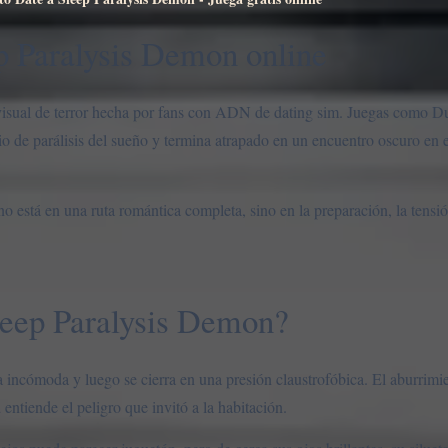
p Paralysis Demon online
isual de terror hecha por fans con ADN de dating sim. Juegas como Du
 de parálisis del sueño y termina atrapado en un encuentro oscuro en e
no está en una ruta romántica completa, sino en la preparación, la tensi
leep Paralysis Demon?
cómoda y luego se cierra en una presión claustrofóbica. El aburrimie
entiende el peligro que invitó a la habitación.