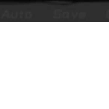
XPLORAR
LEGAL
ar
Términos
ki
Privacidad
sonajes
Nuestros sitios
a de Khol
ales
cargar
a de Android
s reservados.