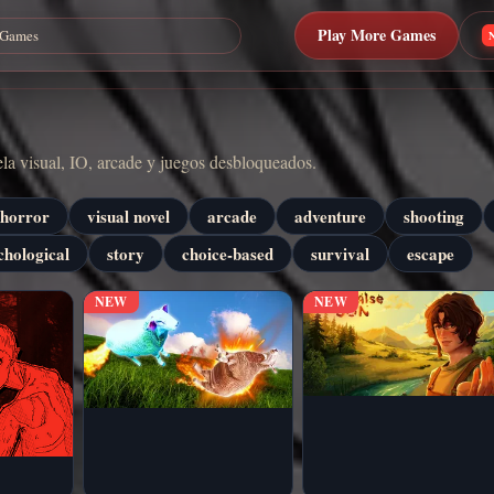
Play More Games
vela visual, IO, arcade y juegos desbloqueados.
horror
visual novel
arcade
adventure
shooting
chological
story
choice-based
survival
escape
NEW
NEW