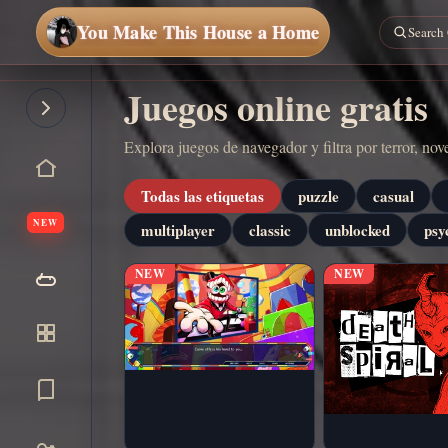
You Make This House a Home
Juegos online gratis
Explora juegos de navegador y filtra por terror, no
Todas las etiquetas
puzzle
casual
NEW
multiplayer
classic
unblocked
psy
NEW
NEW