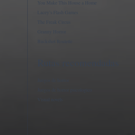
You Make This House a Home
Lacey’s Flash Games
The Freak Circus
Granny Horror
Buckshot Roulette
Rutas recomendadas
Juegos de horror
Juegos de horror psicologico
Visual novels