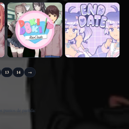
13
14
→
os puntos de partida: