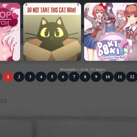
Mostrando 1–24 de 323 juegos
1
2
3
4
5
6
7
8
9
10
11
12
as
s y quieres un recorrido rapido por horror y narrativa, aqui tienes buen