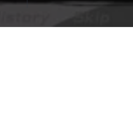
E
You Make This House a Home
Jug
Visual novels de terror jugables en navegador,
Wi
contenido editorial y comentarios moderados.
Per
Gui
Fin
Des
Gui
2026 © You Make This House a Home. Todos los derecho