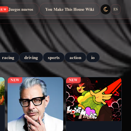
Juegos nuevos
You Make This House Wiki
ES
NEW
racing
driving
sports
action
io
NEW
NEW