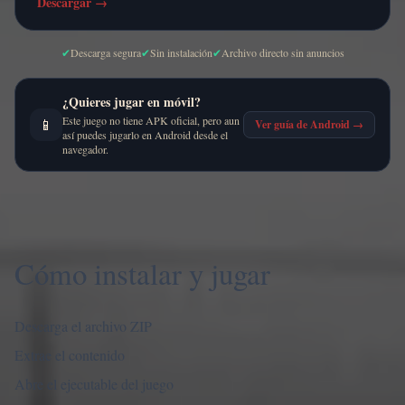
Descargar
→
✔
Descarga segura
✔
Sin instalación
✔
Archivo directo sin anuncios
¿Quieres jugar en móvil?
Este juego no tiene APK oficial, pero aun
📱
Ver guía de Android
→
así puedes jugarlo en Android desde el
navegador.
Cómo instalar y jugar
Descarga el archivo ZIP
Extrae el contenido
Abre el ejecutable del juego