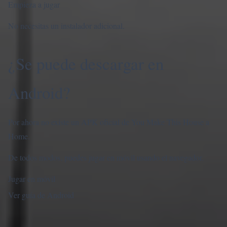
Empieza a jugar
No necesitas un instalador adicional.
¿Se puede descargar en
Android?
Por ahora no existe un APK oficial de You Make This House a
Home.
De todos modos, puedes jugar en móvil usando el navegador.
Jugar en móvil
Ver guía de Android