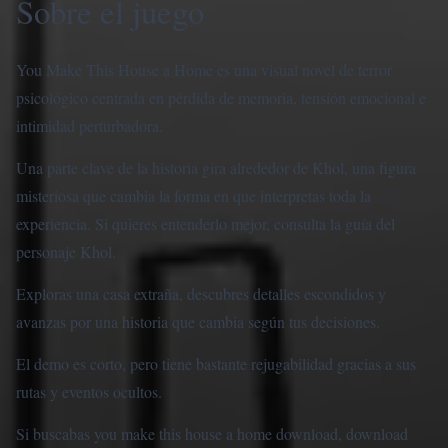
Sobre el juego
You Make This House a Home es una visual novel de terror
psicológico centrada en pérdida de memoria, tensión emocional e
intimidad perturbadora.
Una parte clave de la historia gira alrededor de Khol, una figura
misteriosa que cambia la forma en que interpretas toda la
experiencia. Si quieres entenderlo mejor, consulta la
guía del
personaje Khol
.
Exploras una casa extraña, descubres detalles escondidos y
avanzas por una historia que cambia según tus decisiones.
El demo es corto, pero tiene bastante rejugabilidad gracias a sus
rutas y eventos ocultos.
Si buscabas you make this house a home download, download