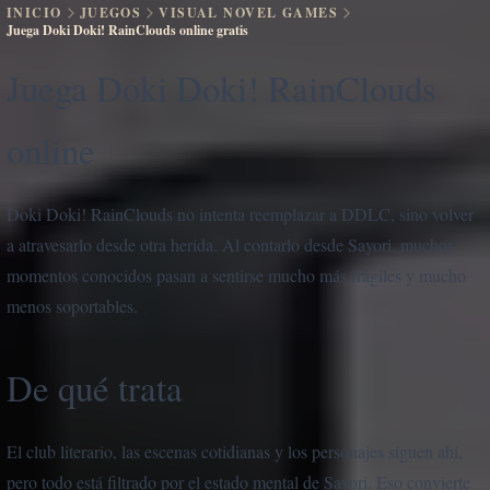
INICIO
JUEGOS
VISUAL NOVEL GAMES
Juega Doki Doki! RainClouds online gratis
Juega Doki Doki! RainClouds
online
Doki Doki! RainClouds no intenta reemplazar a DDLC, sino volver
a atravesarlo desde otra herida. Al contarlo desde Sayori, muchos
momentos conocidos pasan a sentirse mucho más frágiles y mucho
menos soportables.
De qué trata
El club literario, las escenas cotidianas y los personajes siguen ahí,
pero todo está filtrado por el estado mental de Sayori. Eso convierte