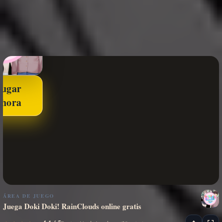
Jugar
ahora
ÁREA DE JUEGO
Juega Doki Doki! RainClouds online gratis