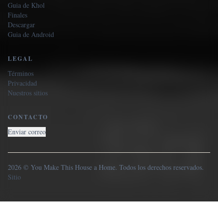
Guia de Khol
Finales
Descargar
Guia de Android
LEGAL
Términos
Privacidad
Nuestros sitios
CONTACTO
Enviar correo
2026 © You Make This House a Home. Todos los derechos reservados.
Sitio