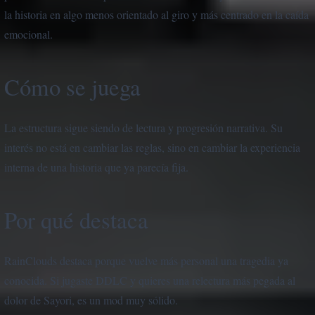
la historia en algo menos orientado al giro y más centrado en la caída
emocional.
Cómo se juega
La estructura sigue siendo de lectura y progresión narrativa. Su
interés no está en cambiar las reglas, sino en cambiar la experiencia
interna de una historia que ya parecía fija.
Por qué destaca
RainClouds destaca porque vuelve más personal una tragedia ya
conocida. Si jugaste DDLC y quieres una relectura más pegada al
dolor de Sayori, es un mod muy sólido.