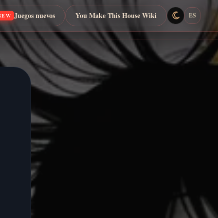
Juegos nuevos
You Make This House Wiki
ES
NEW