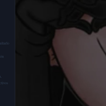
ultarlo
ión
a,
ctivos