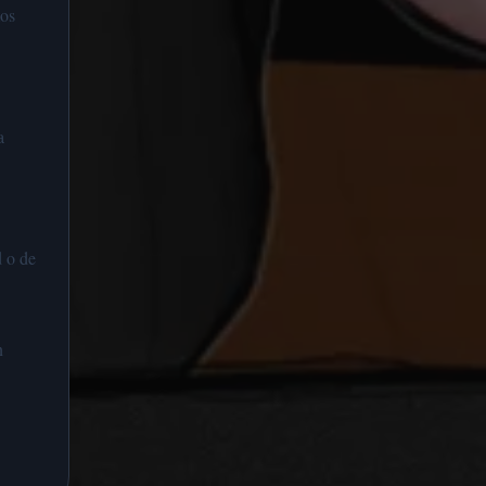
mos
a
d o de
n