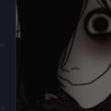
rio.
e de