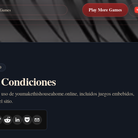
Play More Games
O
 Condiciones
 uso de youmakethishouseahome.online, incluidos juegos embebidos,
 sitio.