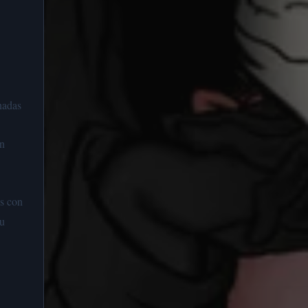
nadas
an
as con
 u