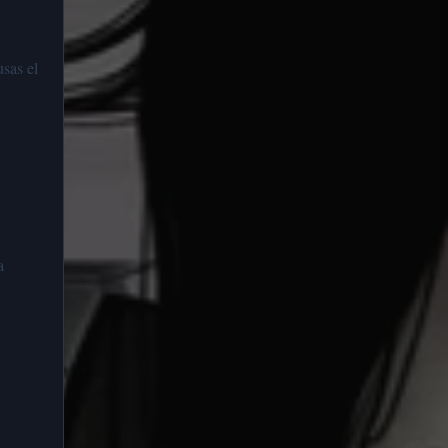
sas el
a