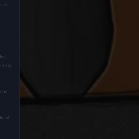
s el
ley
rlo si
omos
lidad