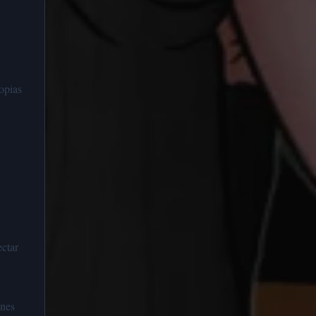
opias
ectar
ones