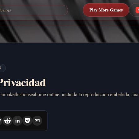
Play More Games
O
 Privacidad
youmakethishouseahome.online, incluida la reproducción embebida, analí