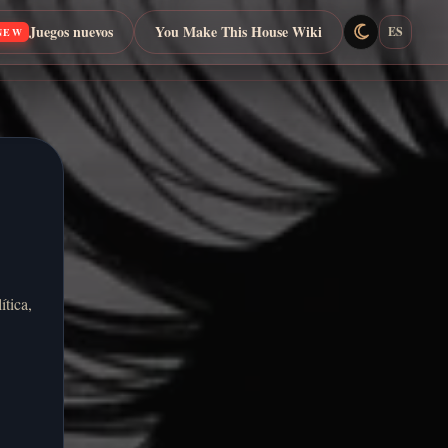
Juegos nuevos
You Make This House Wiki
ES
NEW
tica,