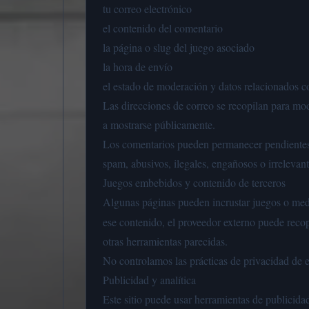
tu correo electrónico
el contenido del comentario
la página o slug del juego asociado
la hora de envío
el estado de moderación y datos relacionados 
Las direcciones de correo se recopilan para mo
a mostrarse públicamente.
Los comentarios pueden permanecer pendientes h
spam, abusivos, ilegales, engañosos o irrelevant
Juegos embebidos y contenido de terceros
Algunas páginas pueden incrustar juegos o me
ese contenido, el proveedor externo puede reco
otras herramientas parecidas.
No controlamos las prácticas de privacidad de e
Publicidad y analítica
Este sitio puede usar herramientas de publicidad