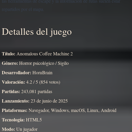
las herramientas de escape y la información de rutas suelen estar
repartidos por el mapa.
Detalles del juego
Título:
Anomalous Coffee Machine 2
Género:
Horror psicológico / Sigilo
Desarrollador:
HoruBrain
Valoración:
4.2 / 5 (854 votos)
Partidas:
243,081 partidas
Lanzamiento:
23 de junio de 2025
Plataformas:
Navegador, Windows, macOS, Linux, Android
Tecnología:
HTML5
Modo:
Un jugador