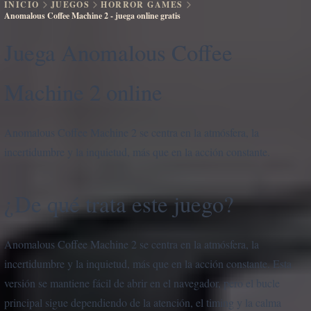
INICIO
JUEGOS
HORROR GAMES
Anomalous Coffee Machine 2 - juega online gratis
Juega Anomalous Coffee
Machine 2 online
Anomalous Coffee Machine 2 se centra en la atmósfera, la
incertidumbre y la inquietud, más que en la acción constante.
¿De qué trata este juego?
Anomalous Coffee Machine 2 se centra en la atmósfera, la
incertidumbre y la inquietud, más que en la acción constante. Esta
versión se mantiene fácil de abrir en el navegador, pero el bucle
principal sigue dependiendo de la atención, el timing y la calma