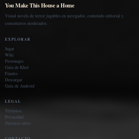
You Make This House a Home
Visual novels de terror jugables en navegador, contenido editorial y
comentarios moderados.
EXPLORAR
Jugar
Wiki
Personajes
Guia de Khol
Finales
Descargar
Guia de Android
LEGAL
Términos
Privacidad
Nuestros sitios
CONTACTO