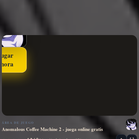
Jugar
ahora
ÁREA DE JUEGO
Anomalous Coffee Machine 2 - juega online gratis