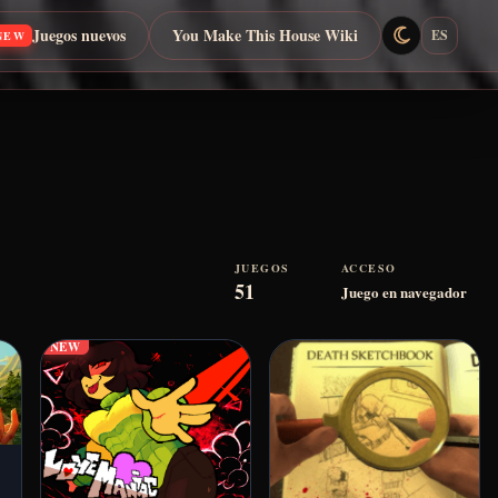
Juegos nuevos
You Make This House Wiki
ES
NEW
JUEGOS
ACCESO
51
Juego en navegador
NEW