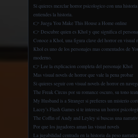
Si quieres mezclar horror psicologico con una histori
entiendes la historia.
👉 Juega You Make This House a Home online
👉 Descubre quien es Khol y que significa el persona
Conoce a Khol, una figura clave del horror en visual 
Khol es uno de los personajes mas comentados de You 
moderno.
👉 Lee la explicacion completa del personaje Khol
Mas visual novels de horror que vale la pena probar
Si quieres seguir con visual novels de horror en nave
The Freak Circus
por su romance oscuro, su tono teatr
My Husband is a Stranger
si prefieres un misterio co
Lacey’s Flash Games
si te interesa un horror psicolo
The Coffin of Andy and Leyley
si buscas una narrati
Por que los jugadores aman las visual novels
La jugabilidad centrada en la historia da peso narrati